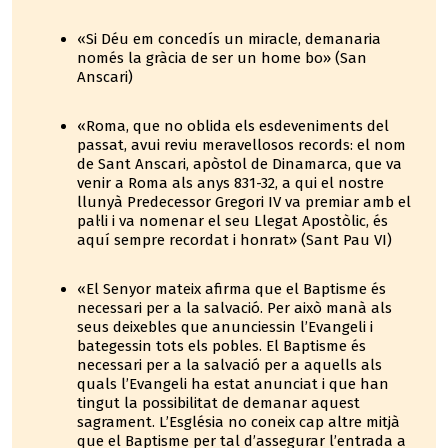
«Si Déu em concedís un miracle, demanaria
només la gràcia de ser un home bo» (San
Anscari)
«Roma, que no oblida els esdeveniments del
passat, avui reviu meravellosos records: el nom
de Sant Anscari, apòstol de Dinamarca, que va
venir a Roma als anys 831-32, a qui el nostre
llunyà Predecessor Gregori IV va premiar amb el
pal·li i va nomenar el seu Llegat Apostòlic, és
aquí sempre recordat i honrat» (Sant Pau VI)
«El Senyor mateix afirma que el Baptisme és
necessari per a la salvació. Per això manà als
seus deixebles que anunciessin l’Evangeli i
bategessin tots els pobles. El Baptisme és
necessari per a la salvació per a aquells als
quals l’Evangeli ha estat anunciat i que han
tingut la possibilitat de demanar aquest
sagrament. L’Església no coneix cap altre mitjà
que el Baptisme per tal d’assegurar l’entrada a