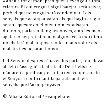
«Aneu a tot el món, prediqueu l’evangeli a tota
criatura. El qui cregui i sigui batejat, serà salvat;
però el qui no cregui serà condemnat. I els
senyals que acompanyaran els qui hagin cregut
seran aquests: en el meu nom expulsaran
dimonis, parlaran llengües noves, amb les mans
agafaran serps, i si beuen alguna cosa mortífera
no els farà mal, imposaran les mans sobre els
malalts i es posaran bons».
I el Senyor, després d’haver-los parlat, fou elevat
al cel i s’assegué a la dreta de Déu. I ells se
n’anaren a predicar per tot arreu, cooperant-hi
el Senyor i confirmant la paraula amb els
senyals que l’acompanyaven.
© Albada Editorial / evangeli.net