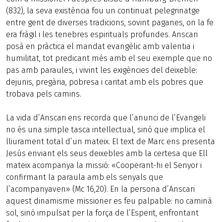
(832), la seva existència fou un continuat pelegrinatge
entre gent de diverses tradicions, sovint paganes, on la fe
era fràgil i les tenebres espirituals profundes. Anscari
posà en pràctica el mandat evangèlic amb valentia i
humilitat, tot predicant més amb el seu exemple que no
pas amb paraules, i vivint les exigències del deixeble:
dejunis, pregària, pobresa i caritat amb els pobres que
trobava pels camins.
La vida d’Anscari ens recorda que l’anunci de l’Evangeli
no és una simple tasca intel·lectual, sinó que implica el
lliurament total d’un mateix. El text de Marc ens presenta
Jesús enviant els seus deixebles amb la certesa que Ell
mateix acompanya la missió: «Cooperant-hi el Senyor i
confirmant la paraula amb els senyals que
l’acompanyaven» (Mc 16,20). En la persona d’Anscari
aquest dinamisme missioner es feu palpable: no caminà
sol, sinó impulsat per la força de l’Esperit, enfrontant