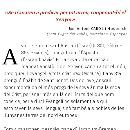
«Se n’anaren a predicar per tot arreu, cooperant-hi el
Senyor»
Mn. Antoni CAROL i Hostench
(Sant Cugat del Vallès, Barcelona, Espanya)
vui celebrem sant Anscari (Óscar) (c.801, Gàl·lia –
A
865, Saxònia), conegut com “l’Apòstol
d’Escandinàvia”. En la seva vida encarnà el
mandat apostòlic del Senyor: «Aneu a tot el món,
prediqueu l’evangeli a tota criatura» (Mc 16,15). L’any 814
prengué l’hàbit de Sant Benet. Des de jove, Anscari
experimentà en el més pregó de la seva ànima la crida
del Crist, per anar més enllà del límits del que hom
coneixia, per a dur l’Evangeli no solament als qui
escoltaven la seva llengua, sinó també als pobles de les
llunyanes terres del nord europeu.
Com a missioner i després bisbe d’Hamburg-Bremen