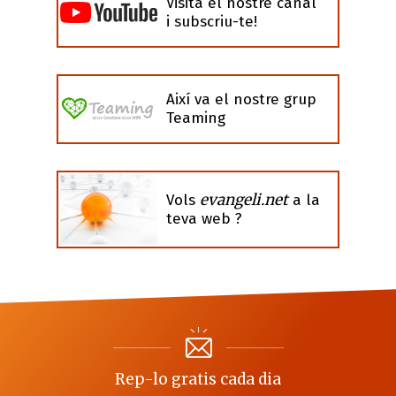
Visita el nostre canal
i subscriu-te!
Així va el nostre grup
Teaming
evangeli.net
Vols
a la
teva web ?
Rep-lo gratis cada dia