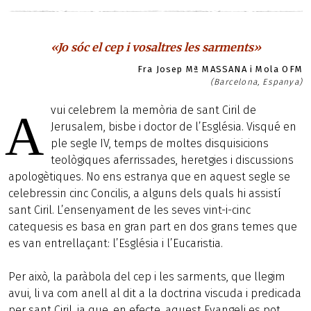
«Jo sóc el cep i vosaltres les sarments»
Fra Josep Mª MASSANA i Mola OFM
(Barcelona, Espanya)
vui celebrem la memòria de sant Ciril de
A
Jerusalem, bisbe i doctor de l’Església. Visqué en
ple segle IV, temps de moltes disquisicions
teològiques aferrissades, heretgies i discussions
apologètiques. No ens estranya que en aquest segle se
celebressin cinc Concilis, a alguns dels quals hi assistí
sant Ciril. L’ensenyament de les seves vint-i-cinc
catequesis es basa en gran part en dos grans temes que
es van entrellaçant: l’Església i l’Eucaristia.
Per això, la paràbola del cep i les sarments, que llegim
avui, li va com anell al dit a la doctrina viscuda i predicada
per sant Ciril, ja que, en efecte, aquest Evangeli es pot