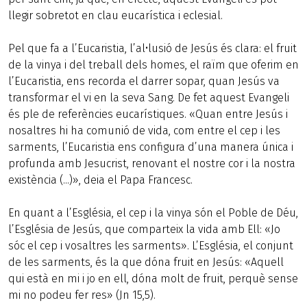
llegir sobretot en clau eucarística i eclesial.
Pel que fa a l’Eucaristia, l’al•lusió de Jesús és clara: el fruit
de la vinya i del treball dels homes, el raïm que oferim en
l’Eucaristia, ens recorda el darrer sopar, quan Jesús va
transformar el vi en la seva Sang. De fet aquest Evangeli
és ple de referències eucarístiques. «Quan entre Jesús i
nosaltres hi ha comunió de vida, com entre el cep i les
sarments, l’Eucaristia ens configura d’una manera única i
profunda amb Jesucrist, renovant el nostre cor i la nostra
existència (...)», deia el Papa Francesc.
En quant a l’Església, el cep i la vinya són el Poble de Déu,
l’Església de Jesús, que comparteix la vida amb Ell: «Jo
sóc el cep i vosaltres les sarments». L’Església, el conjunt
de les sarments, és la que dóna fruit en Jesús: «Aquell
qui està en mi i jo en ell, dóna molt de fruit, perquè sense
mi no podeu fer res» (Jn 15,5).