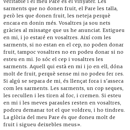
veritable i el meu Pare és el vinyater. Les
sarments que no donen fruit, el Pare les talla,
però les que donen fruit, les neteja perquè
encara en donin més. Vosaltres ja sou nets
gràcies al missatge que us he anunciat. Estigueu
en mi, i jo estaré en vosaltres. Així com les
sarments, si no estan en el cep, no poden donar
fruit, tampoc vosaltres no en podeu donar si no
esteu en mi. Jo sóc el cep i vosaltres les
sarments. Aquell qui està en mi i jo en ell, dóna
molt de fruit, perquè sense mi no podeu fer res.
Si algú se separa de mi, és llençat fora i s'asseca
com les sarments. Les sarments, un cop seques,
les recullen i les tiren al foc, i cremen. Si esteu
en mi i les meves paraules resten en vosaltres,
podreu demanar tot el que voldreu, i ho tindreu.
La glòria del meu Pare és que doneu molt de
fruit i sigueu deixebles meus».