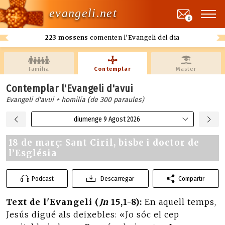
evangeli.net
0
223 mossens
comenten l'Evangeli del dia
Família
Contemplar
Master
Contemplar l'Evangeli d'avui
Evangeli d'avui + homilía (de 300 paraules)
diumenge 9 Agost 2026
18 de març: Sant Ciril, bisbe i doctor de
l’Església
Podcast
Descarregar
Compartir
Text de l'Evangeli (
Jn
15,1-8):
En aquell temps,
Jesús digué als deixebles: «Jo sóc el cep