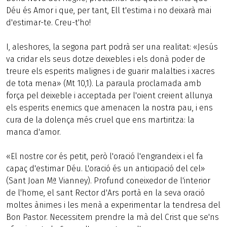
Déu és Amor i que, per tant, Ell t'estima i no deixarà mai
d'estimar-te. Creu-t'ho!
I, aleshores, la segona part podrà ser una realitat: «Jesús
va cridar els seus dotze deixebles i els donà poder de
treure els esperits malignes i de guarir malalties i xacres
de tota mena» (Mt 10,1). La paraula proclamada amb
força pel deixeble i acceptada per l'oient creient allunya
els esperits enemics que amenacen la nostra pau, i ens
cura de la dolença més cruel que ens martiritza: la
manca d'amor.
«El nostre cor és petit, però l'oració l'engrandeix i el fa
capaç d'estimar Déu. L'oració és un anticipació del cel»
(Sant Joan Mª Vianney). Profund coneixedor de l'interior
de l'home, el sant Rector d'Ars portà en la seva oració
moltes ànimes i les menà a experimentar la tendresa del
Bon Pastor. Necessitem prendre la mà del Crist que se'ns