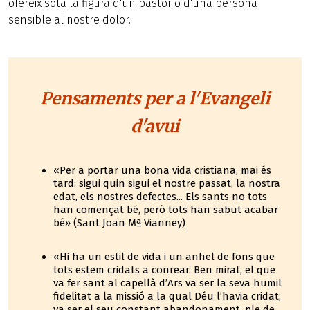
ofereix sota la figura d'un pastor o d'una persona
sensible al nostre dolor.
Pensaments per a l'Evangeli
d'avui
«Per a portar una bona vida cristiana, mai és
tard: sigui quin sigui el nostre passat, la nostra
edat, els nostres defectes... Els sants no tots
han començat bé, però tots han sabut acabar
bé» (Sant Joan Mª Vianney)
«Hi ha un estil de vida i un anhel de fons que
tots estem cridats a conrear. Ben mirat, el que
va fer sant al capellà d’Ars va ser la seva humil
fidelitat a la missió a la qual Déu l’havia cridat;
va ser el seu constant abandonament, ple de