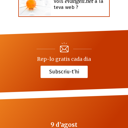
evangeli.net
Vols
a la
teva web ?
Rep-lo gratis cada dia
Subscriu-t’hi
9 d’agost