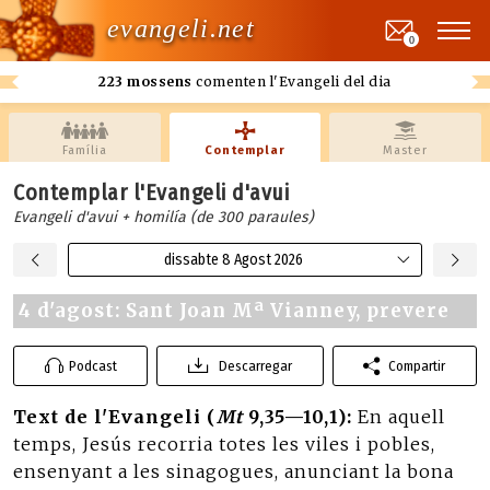
evangeli.net
0
223 mossens
comenten l'Evangeli del dia
Família
Contemplar
Master
Contemplar l'Evangeli d'avui
Evangeli d'avui + homilía (de 300 paraules)
dissabte 8 Agost 2026
4 d'agost: Sant Joan Mª Vianney, prevere
Podcast
Descarregar
Compartir
Text de l'Evangeli (
Mt
9,35—10,1):
En aquell
temps, Jesús recorria totes les viles i pobles,
ensenyant a les sinagogues, anunciant la bona