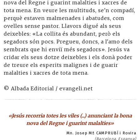
nova del Regne i guarint malalties i xacres de
tota mena. En veure les multituds, se'n compadí,
perquè estaven malmenades i abatudes, com
ovelles sense pastor. Llavors digué als seus
deixebles: «La collita és abundant, però els
segadors són pocs. Pregueu, doncs, a l'amo dels
sembrats que hi enviï més segadors». Jesús va
cridar els seus dotze deixebles i els donà poder
de treure els esperits malignes i de guarir
malalties i xacres de tota mena.
© Albada Editorial / evangeli.net
«Jesús recorria totes les viles (...) anunciant la bona
nova del Regne i guarint malalties»
Mn. Josep Mª CAMPRUBÍ i Rovira
(Barcelona, Espanya)