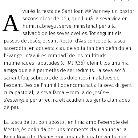
vui és la festa de Sant Joan Mª Vianney, un pastor
A
segons el cor de Déu, que lliurà la seva vida en
humil i abnegat servei ministerial per a la
salvació de les seves ovelles. Tot seguint els
passos de Jesús, el sant Rector d'Ars concebé la tasca
sacerdotal en aquesta clau de volta tan ben definida en
l'Evangeli d'avui: es compadí de les multituds
malmenades i abatudes (cf. Mt 9,36), oferint-los una mà
amiga que els permetés de ser redimits. La seva acció
sanant fou, sobretot, de les dolences i malalties de
l'esperit. Des de l'humil lloc encomanat a la seva diligent
cura pastoral, la seva fama —com la de Jesús—
s'estengué per arreu, i a ell acudien les gents afamades
de pau.
La tasca de tot bon apòstol, en línia amb l'exemple del
Mestre, és definida per uns moments clau: anunciar la
Bona Nova del Regne; proclamar als quatre vents que