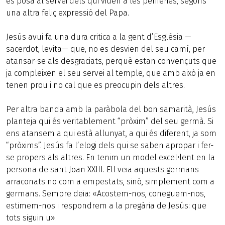
es posa al servei dels qui viuen a les perifèries, segons
una altra feliç expressió del Papa.
Jesús avui fa una dura critica a la gent d’Església —
sacerdot, levita— que, no es desvien del seu camí, per
atansar-se als desgraciats, perquè estan convençuts que
ja compleixen el seu servei al temple, que amb això ja en
tenen prou i no cal que es preocupin dels altres.
Per altra banda amb la paràbola del bon samarità, Jesús
planteja qui és veritablement “pròxim” del seu germà. Si
ens atansem a qui està allunyat, a qui és diferent, ja som
“pròxims”. Jesús fa l’elogi dels qui se saben apropar i fer-
se propers als altres. En tenim un model excel•lent en la
persona de sant Joan XXIII. Ell veia aquests germans
arraconats no com a empestats, sinó, simplement com a
germans. Sempre deia: «Acostem-nos, coneguem-nos,
estimem-nos i respondrem a la pregària de Jesús: que
tots siguin u».