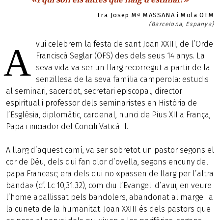
Fra Josep Mª MASSANA i Mola OFM
(Barcelona, Espanya)
vui celebrem la festa de sant Joan XXIII, de l’Orde
A
Franciscà Seglar (OFS) des dels seus 14 anys. La
seva vida va ser un llarg recorregut a partir de la
senzillesa de la seva família camperola: estudis
al seminari, sacerdot, secretari episcopal, director
espiritual i professor dels seminaristes en Història de
l’Església, diplomàtic, cardenal, nunci de Pius XII a França,
Papa i iniciador del Concili Vaticà II.
A llarg d’aquest camí, va ser sobretot un pastor segons el
cor de Déu, dels qui fan olor d’ovella, segons encuny del
papa Francesc; era dels qui no «passen de llarg per l’altra
banda» (cf. Lc 10,31.32), com diu l’Evangeli d’avui, en veure
l’home apallissat pels bandolers, abandonat al marge i a
la cuneta de la humanitat. Joan XXIII és dels pastors que