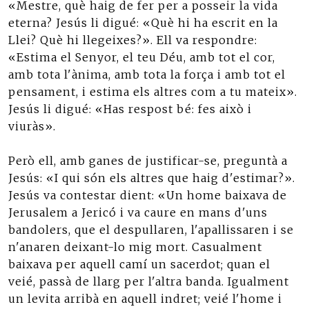
«Mestre, què haig de fer per a posseir la vida
eterna? Jesús li digué: «Què hi ha escrit en la
Llei? Què hi llegeixes?». Ell va respondre:
«Estima el Senyor, el teu Déu, amb tot el cor,
amb tota l'ànima, amb tota la força i amb tot el
pensament, i estima els altres com a tu mateix».
Jesús li digué: «Has respost bé: fes això i
viuràs».
Però ell, amb ganes de justificar-se, preguntà a
Jesús: «I qui són els altres que haig d'estimar?».
Jesús va contestar dient: «Un home baixava de
Jerusalem a Jericó i va caure en mans d'uns
bandolers, que el despullaren, l'apallissaren i se
n'anaren deixant-lo mig mort. Casualment
baixava per aquell camí un sacerdot; quan el
veié, passà de llarg per l'altra banda. Igualment
un levita arribà en aquell indret; veié l'home i