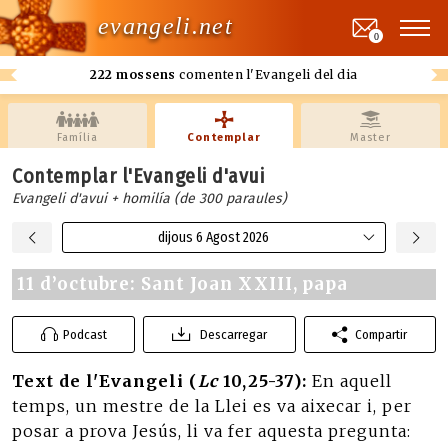
evangeli.net
0
222 mossens
comenten l'Evangeli del dia
Família
Contemplar
Master
Contemplar l'Evangeli d'avui
Evangeli d'avui + homilía (de 300 paraules)
dijous 6 Agost 2026
11 d’octubre: Sant Joan XXIII, papa
Podcast
Descarregar
Compartir
Text de l'Evangeli (
Lc
10,25-37):
En aquell
temps, un mestre de la Llei es va aixecar i, per
posar a prova Jesús, li va fer aquesta pregunta: