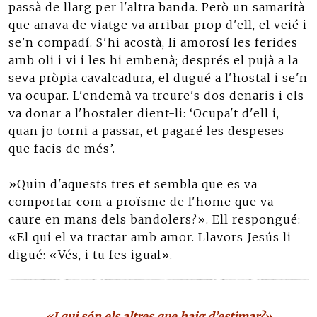
passà de llarg per l'altra banda. Però un samarità
que anava de viatge va arribar prop d'ell, el veié i
se'n compadí. S'hi acostà, li amorosí les ferides
amb oli i vi i les hi embenà; després el pujà a la
seva pròpia cavalcadura, el dugué a l'hostal i se'n
va ocupar. L'endemà va treure's dos denaris i els
va donar a l'hostaler dient-li: ‘Ocupa't d'ell i,
quan jo torni a passar, et pagaré les despeses
que facis de més’.
»Quin d'aquests tres et sembla que es va
comportar com a proïsme de l'home que va
caure en mans dels bandolers?». Ell respongué:
«El qui el va tractar amb amor. Llavors Jesús li
digué: «Vés, i tu fes igual».
«I qui són els altres que haig d’estimar?»