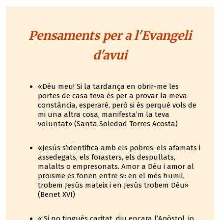
Pensaments per a l'Evangeli
d'avui
«Déu meu! Si la tardança en obrir-me les
portes de casa teva és per a provar la meva
constància, esperaré, però si és perquè vols de
mi una altra cosa, manifesta’m la teva
voluntat» (Santa Soledad Torres Acosta)
«Jesús s’identifica amb els pobres: els afamats i
assedegats, els forasters, els despullats,
malalts o empresonats. Amor a Déu i amor al
proïsme es fonen entre si: en el més humil,
trobem Jesús mateix i en Jesús trobem Déu»
(Benet XVI)
«‘Si no tingués caritat, diu encara l’Apòstol, jo