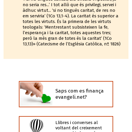
no seria res...’ I tot allò que és privilegi, servei i
àdhuc virtut... ‘si no tingués caritat, de res no
em serviria’ (1Co 13,1-4). La caritat és superior a
totes les virtuts. És la primera de les virtuts
teologals: ‘Mentrestant subsisteixen la fe,
l’esperança i la caritat, totes aquestes tres;
però la més gran de totes és la caritat’ (1Co
13,13)» (Catecisme de l’Església Catòlica, nº 1826)
Saps com es finança
evangeli.net?
Llibres i converses al
voltant del creixement