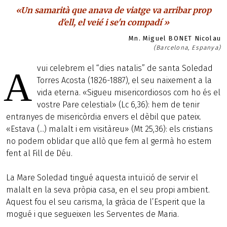
«Un samarità que anava de viatge va arribar prop
d'ell, el veié i se'n compadí »
Mn. Miguel BONET Nicolau
(Barcelona, Espanya)
vui celebrem el “dies natalis” de santa Soledad
A
Torres Acosta (1826-1887), el seu naixement a la
vida eterna. «Sigueu misericordiosos com ho és el
vostre Pare celestial» (Lc 6,36): hem de tenir
entranyes de misericòrdia envers el dèbil que pateix.
«Estava (...) malalt i em visitàreu» (Mt 25,36): els cristians
no podem oblidar que allò que fem al germà ho estem
fent al Fill de Déu.
La Mare Soledad tingué aquesta intuïció de servir el
malalt en la seva pròpia casa, en el seu propi ambient.
Aquest fou el seu carisma, la gràcia de l’Esperit que la
mogué i que segueixen les Serventes de Maria.