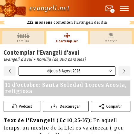
evangeli.net
0
222 mossens
comenten l'Evangeli del dia
Família
Contemplar
Master
Contemplar l'Evangeli d'avui
Evangeli d'avui + homilía (de 300 paraules)
dijous 6 Agost 2026
11 d’octubre: Santa Soledad Torres Acosta,
religiosa
Podcast
Descarregar
Compartir
Text de l'Evangeli (
Lc
10,25-37):
En aquell
temps, un mestre de la Llei es va aixecar i, per