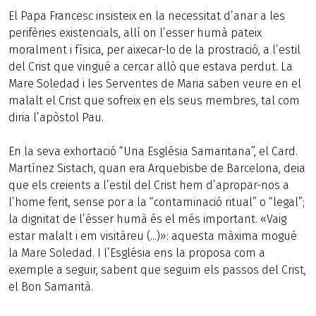
El Papa Francesc insisteix en la necessitat d’anar a les
perifèries existencials, allí on l’esser humà pateix
moralment i física, per aixecar-lo de la prostració, a l’estil
del Crist que vingué a cercar allò que estava perdut. La
Mare Soledad i les Serventes de Maria saben veure en el
malalt el Crist que sofreix en els seus membres, tal com
diria l’apòstol Pau.
En la seva exhortació “Una Església Samaritana”, el Card.
Martínez Sistach, quan era Arquebisbe de Barcelona, deia
que els creients a l’estil del Crist hem d’apropar-nos a
l’home ferit, sense por a la “contaminació ritual” o “legal”;
la dignitat de l’ésser humà és el més important. «Vaig
estar malalt i em visitàreu (...)»: aquesta màxima mogué
la Mare Soledad. I l’Església ens la proposa com a
exemple a seguir, sabent que seguim els passos del Crist,
el Bon Samarità.