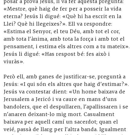
posar a prova Jesús, li va fer aquesta pregunta:
«Mestre, què haig de fer per a posseir la vida
eterna? Jesús li digué: «Què hi ha escrit en la
Llei? Què hi llegeixes?». Ell va respondre:
«Estima el Senyor, el teu Déu, amb tot el cor,
amb tota l'ànima, amb tota la força i amb tot el
pensament, i estima els altres com a tu mateix».
Jesús li digué: «Has respost bé: fes això i
viuràs».
Però ell, amb ganes de justificar-se, preguntà a
Jesús: «I qui són els altres que haig d'estimar?».
Jesús va contestar dient: «Un home baixava de
Jerusalem a Jericó i va caure en mans d'uns
bandolers, que el despullaren, l'apallissaren i se
n'anaren deixant-lo mig mort. Casualment
baixava per aquell camí un sacerdot; quan el
veié, passà de llarg per l'altra banda. Igualment