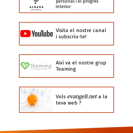
personal i el progrés
interior
Visita el nostre canal
i subscriu-te!
Així va el nostre grup
Teaming
evangeli.net
Vols
a la
teva web ?