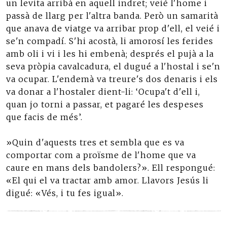
un levita arribà en aquell indret; veié l'home i
passà de llarg per l'altra banda. Però un samarità
que anava de viatge va arribar prop d'ell, el veié i
se'n compadí. S'hi acostà, li amorosí les ferides
amb oli i vi i les hi embenà; després el pujà a la
seva pròpia cavalcadura, el dugué a l'hostal i se'n
va ocupar. L'endemà va treure's dos denaris i els
va donar a l'hostaler dient-li: ‘Ocupa't d'ell i,
quan jo torni a passar, et pagaré les despeses
que facis de més’.
»Quin d'aquests tres et sembla que es va
comportar com a proïsme de l'home que va
caure en mans dels bandolers?». Ell respongué:
«El qui el va tractar amb amor. Llavors Jesús li
digué: «Vés, i tu fes igual».