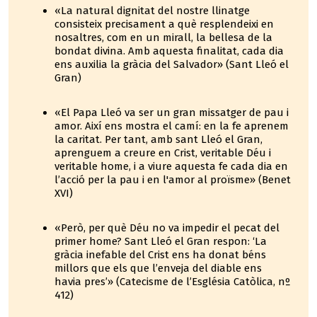
«La natural dignitat del nostre llinatge
consisteix precisament a què resplendeixi en
nosaltres, com en un mirall, la bellesa de la
bondat divina. Amb aquesta finalitat, cada dia
ens auxilia la gràcia del Salvador» (Sant Lleó el
Gran)
«El Papa Lleó va ser un gran missatger de pau i
amor. Així ens mostra el camí: en la fe aprenem
la caritat. Per tant, amb sant Lleó el Gran,
aprenguem a creure en Crist, veritable Déu i
veritable home, i a viure aquesta fe cada dia en
l’acció per la pau i en l'amor al proïsme» (Benet
XVI)
«Però, per què Déu no va impedir el pecat del
primer home? Sant Lleó el Gran respon: ‘La
gràcia inefable del Crist ens ha donat béns
millors que els que l’enveja del diable ens
havia pres’» (Catecisme de l’Església Catòlica, nº
412)