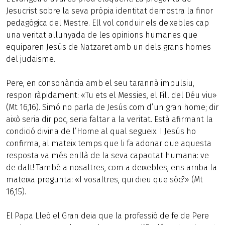
Jesucrist sobre la seva pròpia identitat demostra la finor
pedagògica del Mestre. Ell vol conduir els deixebles cap
una veritat allunyada de les opinions humanes que
equiparen Jesús de Natzaret amb un dels grans homes
del judaisme.
Pere, en consonància amb el seu tarannà impulsiu,
respon ràpidament: «Tu ets el Messies, el Fill del Déu viu»
(Mt 16,16). Simó no parla de Jesús com d’un gran home; dir
això seria dir poc, seria faltar a la veritat. Està afirmant la
condició divina de l’Home al qual segueix. I Jesús ho
confirma, al mateix temps que li fa adonar que aquesta
resposta va més enllà de la seva capacitat humana: ve
de dalt! També a nosaltres, com a deixebles, ens arriba la
mateixa pregunta: «I vosaltres, qui dieu que sóc?» (Mt
16,15).
El Papa Lleó el Gran deia que la professió de fe de Pere