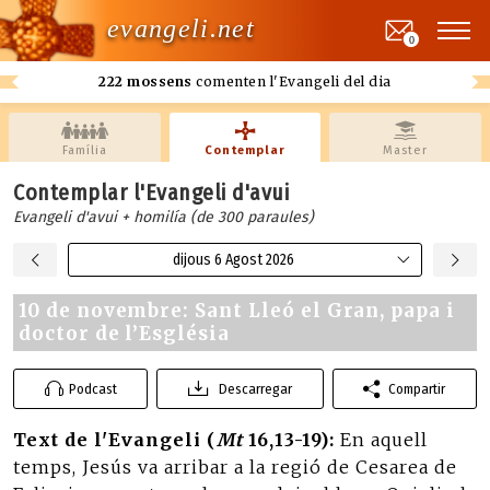
evangeli.net
0
222 mossens
comenten l'Evangeli del dia
Família
Contemplar
Master
Contemplar l'Evangeli d'avui
Evangeli d'avui + homilía (de 300 paraules)
dijous 6 Agost 2026
10 de novembre: Sant Lleó el Gran, papa i
doctor de l’Església
Podcast
Descarregar
Compartir
Text de l'Evangeli (
Mt
16,13-19):
En aquell
temps, Jesús va arribar a la regió de Cesarea de