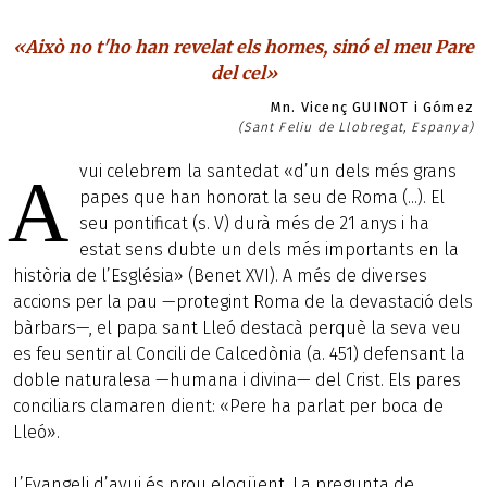
«Això no t'ho han revelat els homes, sinó el meu Pare
del cel»
Mn. Vicenç GUINOT i Gómez
(Sant Feliu de Llobregat, Espanya)
vui celebrem la santedat «d’un dels més grans
A
papes que han honorat la seu de Roma (...). El
seu pontificat (s. V) durà més de 21 anys i ha
estat sens dubte un dels més importants en la
història de l’Església» (Benet XVI). A més de diverses
accions per la pau —protegint Roma de la devastació dels
bàrbars—, el papa sant Lleó destacà perquè la seva veu
es feu sentir al Concili de Calcedònia (a. 451) defensant la
doble naturalesa —humana i divina— del Crist. Els pares
conciliars clamaren dient: «Pere ha parlat per boca de
Lleó».
L’Evangeli d’avui és prou eloqüent. La pregunta de