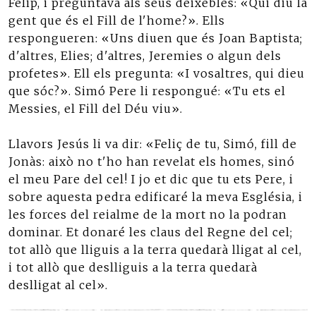
Felip, i preguntava als seus deixebles: «Qui diu la
gent que és el Fill de l'home?». Ells
respongueren: «Uns diuen que és Joan Baptista;
d'altres, Elies; d'altres, Jeremies o algun dels
profetes». Ell els pregunta: «I vosaltres, qui dieu
que sóc?». Simó Pere li respongué: «Tu ets el
Messies, el Fill del Déu viu».
Llavors Jesús li va dir: «Feliç de tu, Simó, fill de
Jonàs: això no t'ho han revelat els homes, sinó
el meu Pare del cel! I jo et dic que tu ets Pere, i
sobre aquesta pedra edificaré la meva Església, i
les forces del reialme de la mort no la podran
dominar. Et donaré les claus del Regne del cel;
tot allò que lliguis a la terra quedarà lligat al cel,
i tot allò que deslliguis a la terra quedarà
deslligat al cel».