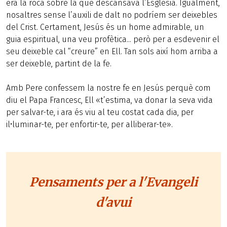
era la roca sobre la que descansava l’Església. Igualment,
nosaltres sense l’auxili de dalt no podríem ser deixebles
del Crist. Certament, Jesús és un home admirable, un
guia espiritual, una veu profètica... però per a esdevenir el
seu deixeble cal “creure” en Ell. Tan sols així hom arriba a
ser deixeble, partint de la fe.
Amb Pere confessem la nostre fe en Jesús perquè com
diu el Papa Francesc, Ell «t’estima, va donar la seva vida
per salvar-te, i ara és viu al teu costat cada dia, per
il•luminar-te, per enfortir-te, per alliberar-te».
Pensaments per a l'Evangeli
d'avui