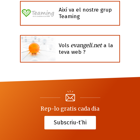
Així va el nostre grup
Teaming
evangeli.net
Vols
a la
teva web ?
Rep-lo gratis cada dia
Subscriu-t’hi