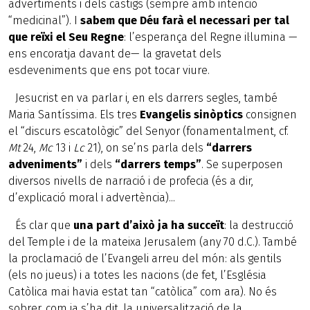
advertiments i dels càstigs (sempre amb intenció
“medicinal”). I
sabem que Déu farà el necessari per tal
que reïxi el Seu Regne
: l’esperança del Regne il·lumina —
ens encoratja davant de— la gravetat dels
esdeveniments que ens pot tocar viure.
Jesucrist en va parlar i, en els darrers segles, també
Maria Santíssima. Els tres
Evangelis sinòptics
consignen
el “discurs escatològic” del Senyor (fonamentalment, cf.
Mt
24,
Mc
13 i
Lc
21), on se’ns parla dels
“darrers
adveniments”
i dels
“darrers temps”
. Se superposen
diversos nivells de narració i de profecia (és a dir,
d’explicació moral i advertència)...
És clar que
una part d’això ja ha succeït
: la destrucció
del Temple i de la mateixa Jerusalem (any 70 d.C.). També
la proclamació de l’Evangeli arreu del món: als gentils
(els no jueus) i a totes les nacions (de fet, l’Església
Catòlica mai havia estat tan “catòlica” com ara). No és
sobrer, com ja s’ha dit, la universalització de la