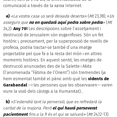
comunicació a través de la xarxa Internet:
a)
«La vostra casa us serà deixada deserta»
(
Mt
23,38)
;
«
Us
asseguro que
no en quedarà aquí pedra sobre pedra
»
(
Mt
24,2).
Any 70!
Les descripcions sobre l’assetjament i
destrucció de Jerusalem són esgarrifoses. Són un fet
històric i, precisament, per la superposició de nivells de
profecia, podria tractar-se també d’una imatge
projectable pel que fa a la resta del món i en altres
moments històrics. En aquest sentit, les imatges de
destrucció anunciades des de la Salette i Akita
(l’anomenada “Fàtima de l’Orient”) són tremendes (ja
hem esmentat també el pànic amb què les
vidents de
Garabandal
—i les persones que les observaven— varen
viure la visió dels càstigs a la Humanitat)...
b)
«S’estendrà tant la perversió, que es refredarà la
caritat de la majoria. Però
el qui haurà perseverat
pacientment
fins a la fi és el qui se salvarà»
(
Mt
24,12-13).