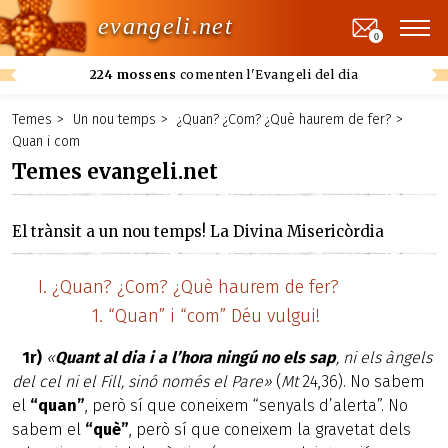
evangeli.net
0
224 mossens
comenten l'Evangeli del dia
Temes
Un nou temps
¿Quan? ¿Com? ¿Què haurem de fer?
Quan i com
Temes evangeli.net
El trànsit a un nou temps! La Divina Misericòrdia
¿Quan? ¿Com? ¿Què haurem de fer?
“Quan” i “com” Déu vulgui!
1r)
«
Quant al dia i a l’hora ningú no els sap
, ni els àngels
del cel ni el Fill, sinó només el Pare»
(
Mt
24,36). No sabem
el
“quan”
, però sí que coneixem “senyals d’alerta”. No
sabem el
“què”
, però sí que coneixem la gravetat dels