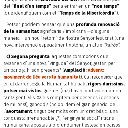
del
“final d’un temps”
per a entrar en un
“nou temps”
(que identifiquem com el
“Temps de la Misericòrdia”
).
Potser, podríem pensar que una
profunda renovació
de la Humanitat
significaria / implicaria —d’alguna
manera— un nou “retorn” de Nostre Senyor Jesucrist (una
nova intervenció especialment notòria, un altre
“kairós”
).
c) Segona pregunta
: aquestes commocions que
avisarien d’una nova “vinguda” del Senyor, ¿estan per
arribar o ja hi són presents? (
Ampliació:
Advent:
moviment de Déu vers la humanitat
). Cal reconèixer que
en el darrer segle la Humanitat ha patit
rigors duríssims,
potser mai vistos
: guerres (mai havia mort violentament
tanta gent: al s. XX els comptem per desenes i desenes
de milions!), genocidis (no oblidem el gran genocidi de
l’
avortament
, tingut per molts com un dret bàsic i una
conquesta irrenunciable ¿?), “enginyeria social” i trans-
humanisme, apostasia profundament estesa en països