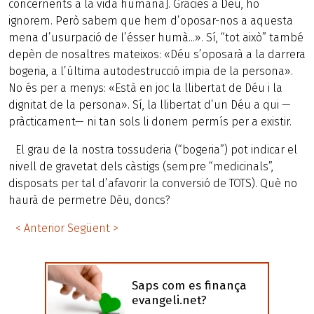
concernents a la vida humana]. Gràcies a Déu, ho
ignorem. Però sabem que hem d’oposar-nos a aquesta
mena d’usurpació de l’ésser humà...». Sí, “tot això” també
depèn de nosaltres mateixos: «Déu s’oposarà a la darrera
bogeria, a l’última autodestrucció impia de la persona».
No és per a menys: «Està en joc la llibertat de Déu i la
dignitat de la persona». Sí, la llibertat d’un Déu a qui —
pràcticament— ni tan sols li donem permís per a existir.
El grau de la nostra tossuderia (“bogeria”) pot indicar el
nivell de gravetat dels càstigs (sempre “medicinals”,
disposats per tal d’afavorir la conversió de TOTS). Què no
haurà de permetre Déu, doncs?
< Anterior
Següent >
Saps com es finança
evangeli.net?