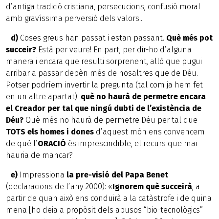
d’antiga tradició cristiana, persecucions, confusió moral
amb gravíssima perversió dels valors...
d)
Coses greus han passat i estan passant.
Què més pot
succeir?
Està per veure! En part, per dir-ho d’alguna
manera i encara que resulti sorprenent, allò que pugui
arribar a passar depèn més de nosaltres que de Déu.
Potser podríem invertir la pregunta (tal com ja hem fet
en un altre apartat):
què no haurà de permetre encara
el Creador per tal que ningú dubti de l’existència de
Déu?
Què més no haurà de permetre Déu per tal que
TOTS els homes i dones
d’aquest món ens convencem
de què l’
ORACIÓ
és imprescindible, el recurs que mai
hauria de mancar?
e)
Impressiona
la pre-visió del Papa Benet
(declaracions de l’any 2000): «
Ignorem què succeirà
, a
partir de quan això ens conduirà a la catàstrofe i de quina
mena [ho deia a propòsit dels abusos “bio-tecnològics”