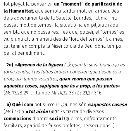
Tot plegat fa pensar en
un “moment” de purificació de
la Humanitat
, que sembla tardar molt en arribar. Des
dels advertiments de la Salette, Lourdes, Fàtima... ha
passat molt de temps i la situació ha empitjorat: i aquí
sembla que no passa res. I és que, potser, el “temps” es
viu d'una altra manera des de “fora del temps”. I, a més,
cal tenir en compte la Misericòrdia de Déu: dóna temps
per al penediment...
2n)
«
Apreneu de la figuera
(...): quan la seva branca ja es
torna tendra, i les fulles broten, coneixeu que l’estiu és a
prop; així també vosaltres,
quan veureu que passen
aquestes coses, sapigueu que és a prop, a les portes
»
(
Mc
13,28-29; cf. també
Mt
24,32-33 i
Lc
21,29-31):
a)
Què
i
com
pot succeir? ¿Quines són
«aquestes coses»
(
Mc
i
Lc
) o
«Tot això»
(
Mt
)? Es tracta de diverses
commocions
d’ordre
social
(guerres, enfrontaments
familiars, aparició de falsos profetes, persecucions...) i