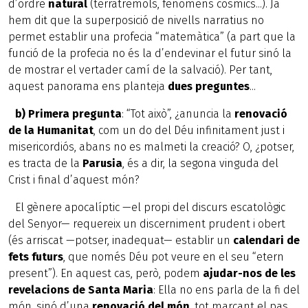
d’ordre
natural
(terratrèmols, fenòmens còsmics...). Ja
hem dit que la superposició de nivells narratius no
permet establir una profecia “matemàtica” (a part que la
funció de la profecia no és la d’endevinar el futur sinó la
de mostrar el vertader camí de la salvació). Per tant,
aquest panorama ens planteja
dues preguntes
...
b)
Primera pregunta
: “Tot això”, ¿anuncia la
renovació
de la Humanitat
, com un do del Déu infinitament just i
misericordiós, abans no es malmeti la creació? O, ¿potser,
es tracta de la
Parusia
, és a dir, la segona vinguda del
Crist i final d’aquest món?
El gènere apocalíptic —el propi del discurs escatològic
del Senyor— requereix un discerniment prudent i obert
(és arriscat —potser, inadequat— establir un
calendari de
fets futurs
, que només Déu pot veure en el seu “etern
present”). En aquest cas, però, podem
ajudar-nos de les
revelacions de Santa Maria
: Ella no ens parla de la fi del
món, sinó d’una
renovació del món
, tot marcant el pas