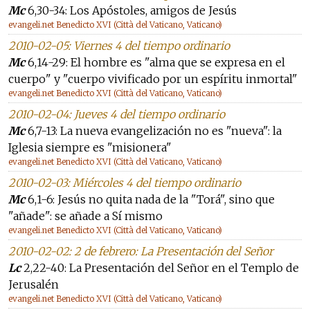
Mc
6,30-34: Los Apóstoles, amigos de Jesús
evangeli.net Benedicto XVI (Città del Vaticano, Vaticano)
2010-02-05: Viernes 4 del tiempo ordinario
Mc
6,14-29: El hombre es "alma que se expresa en el
cuerpo" y "cuerpo vivificado por un espíritu inmortal"
evangeli.net Benedicto XVI (Città del Vaticano, Vaticano)
2010-02-04: Jueves 4 del tiempo ordinario
Mc
6,7-13: La nueva evangelización no es "nueva": la
Iglesia siempre es "misionera"
evangeli.net Benedicto XVI (Città del Vaticano, Vaticano)
2010-02-03: Miércoles 4 del tiempo ordinario
Mc
6,1-6: Jesús no quita nada de la "Torá", sino que
"añade": se añade a Sí mismo
evangeli.net Benedicto XVI (Città del Vaticano, Vaticano)
2010-02-02: 2 de febrero: La Presentación del Señor
Lc
2,22-40: La Presentación del Señor en el Templo de
Jerusalén
evangeli.net Benedicto XVI (Città del Vaticano, Vaticano)