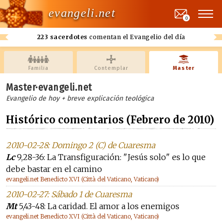
evangeli.net
0
223 sacerdotes
comentan el Evangelio del día
Familia
Contemplar
Master
Master·evangeli.net
Evangelio de hoy + breve explicación teológica
Histórico comentarios (Febrero de 2010)
2010-02-28: Domingo 2 (C) de Cuaresma
Lc
9,28-36: La Transfiguración: "Jesús solo" es lo que
debe bastar en el camino
evangeli.net Benedicto XVI (Città del Vaticano, Vaticano)
2010-02-27: Sábado 1 de Cuaresma
Mt
5,43-48: La caridad. El amor a los enemigos
evangeli.net Benedicto XVI (Città del Vaticano, Vaticano)