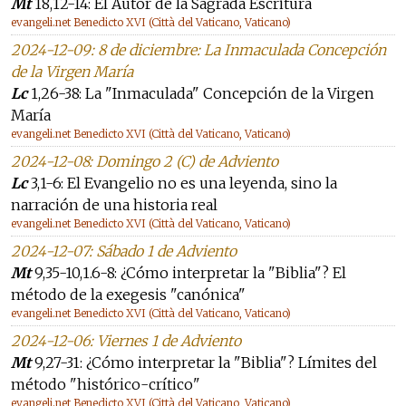
Mt
18,12-14: El Autor de la Sagrada Escritura
evangeli.net Benedicto XVI (Città del Vaticano, Vaticano)
2024-12-09: 8 de diciembre: La Inmaculada Concepción
de la Virgen María
Lc
1,26-38: La "Inmaculada" Concepción de la Virgen
María
evangeli.net Benedicto XVI (Città del Vaticano, Vaticano)
2024-12-08: Domingo 2 (C) de Adviento
Lc
3,1-6: El Evangelio no es una leyenda, sino la
narración de una historia real
evangeli.net Benedicto XVI (Città del Vaticano, Vaticano)
2024-12-07: Sábado 1 de Adviento
Mt
9,35-10,1.6-8: ¿Cómo interpretar la "Biblia"? El
método de la exegesis "canónica"
evangeli.net Benedicto XVI (Città del Vaticano, Vaticano)
2024-12-06: Viernes 1 de Adviento
Mt
9,27-31: ¿Cómo interpretar la "Biblia"? Límites del
método "histórico-crítico"
evangeli.net Benedicto XVI (Città del Vaticano, Vaticano)