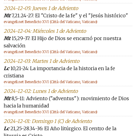
2024-12-05: Jueves 1 de Adviento
Mt
7,21.24-27: El "Cristo de la fe" y el "Jesús histórico"
evangeli.net Benedicto XVI (Città del Vaticano, Vaticano)
2024-12-04: Miércoles 1 de Adviento
Mt
15,29-37: El Hijo de Dios se encarnó por nuestra
salvación
evangeli.net Benedicto XVI (Città del Vaticano, Vaticano)
2024-12-03: Martes 1 de Adviento
Lc
10,21-24: La importancia de la historia en la fe
cristiana
evangeli.net Benedicto XVI (Città del Vaticano, Vaticano)
2024-12-02: Lunes 1 de Adviento
Mt
8,5-11: Adviento ("adventus"): movimiento de Dios
hacia la humanidad
evangeli.net Benedicto XVI (Città del Vaticano, Vaticano)
2024-12-01: Domingo 1 (C) de Adviento
Lc
21,25-28.34-36: El Año litúrgico. El centro de la
liturgia es Cristo