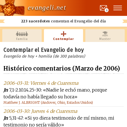
evangeli.net
0
223 sacerdotes
comentan el Evangelio del día
Familia
Contemplar
Master
Contemplar el Evangelio de hoy
Evangelio de hoy + homilia (de 300 palabras)
Histórico comentarios (Marzo de 2006)
2006-03-31: Viernes 4 de Cuaresma
Jn
7,1-2.10.14.25-30: «Nadie le echó mano, porque
todavía no había llegado su hora»
Matthew J. ALBRIGHT (Andover, Ohio, Estados Unidos)
2006-03-30: Jueves 4 de Cuaresma
Jn
5,31-47: «Si yo diera testimonio de mí mismo, mi
testimonio no sería válido»