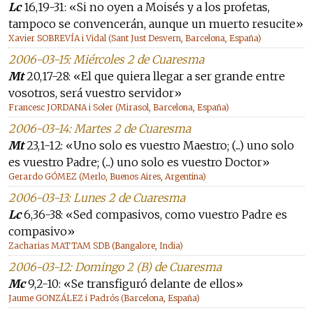
Lc
16,19-31: «Si no oyen a Moisés y a los profetas,
tampoco se convencerán, aunque un muerto resucite»
Xavier SOBREVÍA i Vidal (Sant Just Desvern, Barcelona, España)
2006-03-15: Miércoles 2 de Cuaresma
Mt
20,17-28: «El que quiera llegar a ser grande entre
vosotros, será vuestro servidor»
Francesc JORDANA i Soler (Mirasol, Barcelona, España)
2006-03-14: Martes 2 de Cuaresma
Mt
23,1-12: «Uno solo es vuestro Maestro; (...) uno solo
es vuestro Padre; (...) uno solo es vuestro Doctor»
Gerardo GÓMEZ (Merlo, Buenos Aires, Argentina)
2006-03-13: Lunes 2 de Cuaresma
Lc
6,36-38: «Sed compasivos, como vuestro Padre es
compasivo»
Zacharias MATTAM SDB (Bangalore, India)
2006-03-12: Domingo 2 (B) de Cuaresma
Mc
9,2-10: «Se transfiguró delante de ellos»
Jaume GONZÁLEZ i Padrós (Barcelona, España)