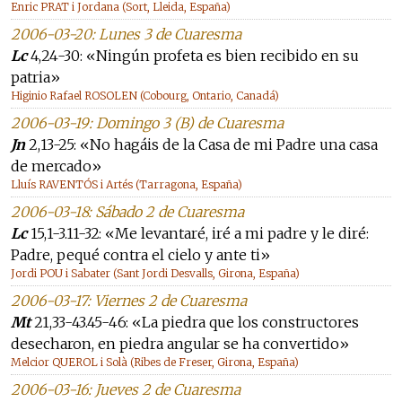
Enric PRAT i Jordana (Sort, Lleida, España)
2006-03-20: Lunes 3 de Cuaresma
Lc
4,24-30: «Ningún profeta es bien recibido en su
patria»
Higinio Rafael ROSOLEN (Cobourg, Ontario, Canadá)
2006-03-19: Domingo 3 (B) de Cuaresma
Jn
2,13-25: «No hagáis de la Casa de mi Padre una casa
de mercado»
Lluís RAVENTÓS i Artés (Tarragona, España)
2006-03-18: Sábado 2 de Cuaresma
Lc
15,1-3.11-32: «Me levantaré, iré a mi padre y le diré:
Padre, pequé contra el cielo y ante ti»
Jordi POU i Sabater (Sant Jordi Desvalls, Girona, España)
2006-03-17: Viernes 2 de Cuaresma
Mt
21,33-43.45-46: «La piedra que los constructores
desecharon, en piedra angular se ha convertido»
Melcior QUEROL i Solà (Ribes de Freser, Girona, España)
2006-03-16: Jueves 2 de Cuaresma