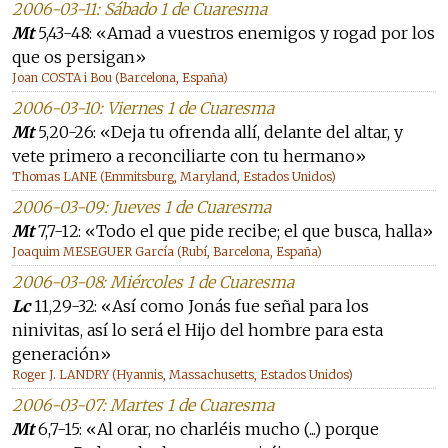
2006-03-11: Sábado 1 de Cuaresma
Mt
5,43-48: «Amad a vuestros enemigos y rogad por los
que os persigan»
Joan COSTA i Bou (Barcelona, España)
2006-03-10: Viernes 1 de Cuaresma
Mt
5,20-26: «Deja tu ofrenda allí, delante del altar, y
vete primero a reconciliarte con tu hermano»
Thomas LANE (Emmitsburg, Maryland, Estados Unidos)
2006-03-09: Jueves 1 de Cuaresma
Mt
7,7-12: «Todo el que pide recibe; el que busca, halla»
Joaquim MESEGUER García (Rubí, Barcelona, España)
2006-03-08: Miércoles 1 de Cuaresma
Lc
11,29-32: «Así como Jonás fue señal para los
ninivitas, así lo será el Hijo del hombre para esta
generación»
Roger J. LANDRY (Hyannis, Massachusetts, Estados Unidos)
2006-03-07: Martes 1 de Cuaresma
Mt
6,7-15: «Al orar, no charléis mucho (...) porque