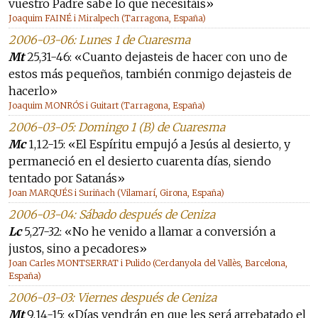
vuestro Padre sabe lo que necesitáis»
Joaquim FAINÉ i Miralpech (Tarragona, España)
2006-03-06: Lunes 1 de Cuaresma
Mt
25,31-46: «Cuanto dejasteis de hacer con uno de
estos más pequeños, también conmigo dejasteis de
hacerlo»
Joaquim MONRÓS i Guitart (Tarragona, España)
2006-03-05: Domingo 1 (B) de Cuaresma
Mc
1,12-15: «El Espíritu empujó a Jesús al desierto, y
permaneció en el desierto cuarenta días, siendo
tentado por Satanás»
Joan MARQUÉS i Suriñach (Vilamarí, Girona, España)
2006-03-04: Sábado después de Ceniza
Lc
5,27-32: «No he venido a llamar a conversión a
justos, sino a pecadores»
Joan Carles MONTSERRAT i Pulido (Cerdanyola del Vallès, Barcelona,
España)
2006-03-03: Viernes después de Ceniza
Mt
9,14-15: «Días vendrán en que les será arrebatado el