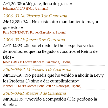
Lc
1,26-38: «Alégrate, llena de gracia»
Johannes VILAR (Köln, Alemania)
2006-03-24: Viernes 3 de Cuaresma
Mc
12,28b-34: «No existe otro mandamiento mayor
que éstos»
Pere MONTAGUT i Piquet (Barcelona, España)
2006-03-23: Jueves 3 de Cuaresma
Lc
11,14-23: «Si por el dedo de Dios expulso yo los
demonios, es que ha llegado a vosotros el Reino de
Dios»
Josep GASSÓ i Lécera (Ripollet, Barcelona, España)
2006-03-22: Miércoles 3 de Cuaresma
Mt
5,17-19: «No penséis que he venido a abolir la Ley y
los Profetas (...), sino a dar cumplimiento»
Vicenç GUINOT i Gómez (Sant Feliu de Llobregat, España)
2006-03-21: Martes 3 de Cuaresma
Mt
18,21-35: «Movido a compasión (...) le perdonó la
deuda»