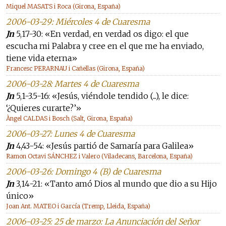
Miquel MASATS i Roca (Girona, España)
2006-03-29: Miércoles 4 de Cuaresma
Jn
5,17-30: «En verdad, en verdad os digo: el que
escucha mi Palabra y cree en el que me ha enviado,
tiene vida eterna»
Francesc PERARNAU i Cañellas (Girona, España)
2006-03-28: Martes 4 de Cuaresma
Jn
5,1-3.5-16: «Jesús, viéndole tendido (...), le dice:
‘¿Quieres curarte?’»
Àngel CALDAS i Bosch (Salt, Girona, España)
2006-03-27: Lunes 4 de Cuaresma
Jn
4,43-54: «Jesús partió de Samaría para Galilea»
Ramon Octavi SÁNCHEZ i Valero (Viladecans, Barcelona, España)
2006-03-26: Domingo 4 (B) de Cuaresma
Jn
3,14-21: «Tanto amó Dios al mundo que dio a su Hijo
único»
Joan Ant. MATEO i García (Tremp, Lleida, España)
2006-03-25: 25 de marzo: La Anunciación del Señor