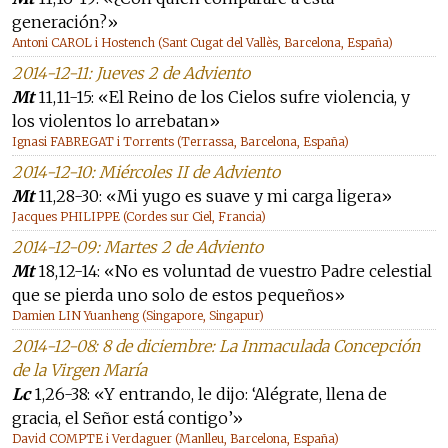
generación?»
Antoni CAROL i Hostench (Sant Cugat del Vallès, Barcelona, España)
2014-12-11: Jueves 2 de Adviento
Mt
11,11-15: «El Reino de los Cielos sufre violencia, y
los violentos lo arrebatan»
Ignasi FABREGAT i Torrents (Terrassa, Barcelona, España)
2014-12-10: Miércoles II de Adviento
Mt
11,28-30: «Mi yugo es suave y mi carga ligera»
Jacques PHILIPPE (Cordes sur Ciel, Francia)
2014-12-09: Martes 2 de Adviento
Mt
18,12-14: «No es voluntad de vuestro Padre celestial
que se pierda uno solo de estos pequeños»
Damien LIN Yuanheng (Singapore, Singapur)
2014-12-08: 8 de diciembre: La Inmaculada Concepción
de la Virgen María
Lc
1,26-38: «Y entrando, le dijo: ‘Alégrate, llena de
gracia, el Señor está contigo’»
David COMPTE i Verdaguer (Manlleu, Barcelona, España)