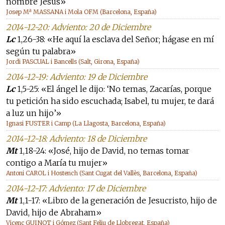
nombre Jesús»
Josep Mª MASSANA i Mola OFM (Barcelona, España)
2014-12-20: Adviento: 20 de Diciembre
Lc
1,26-38: «He aquí la esclava del Señor; hágase en mí
según tu palabra»
Jordi PASCUAL i Bancells (Salt, Girona, España)
2014-12-19: Adviento: 19 de Diciembre
Lc
1,5-25: «El ángel le dijo: ‘No temas, Zacarías, porque
tu petición ha sido escuchada; Isabel, tu mujer, te dará
a luz un hijo’»
Ignasi FUSTER i Camp (La Llagosta, Barcelona, España)
2014-12-18: Adviento: 18 de Diciembre
Mt
1,18-24: «José, hijo de David, no temas tomar
contigo a María tu mujer»
Antoni CAROL i Hostench (Sant Cugat del Vallès, Barcelona, España)
2014-12-17: Adviento: 17 de Diciembre
Mt
1,1-17: «Libro de la generación de Jesucristo, hijo de
David, hijo de Abraham»
Vicenç GUINOT i Gómez (Sant Feliu de Llobregat, España)