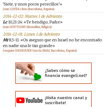
‘Siete, y unos pocos pececillos’»
Joan COSTA i Bou (Barcelona, España)
2014-12-02: Martes 1 de Adviento
Lc
10,21-24: «Te bendigo, Padre»
Jean GOTTIGNY (Bruxelles, Bélgica)
2014-12-01: Lunes 1 de Adviento
Mt
8,5-11: «Os aseguro que en Israel no he encontrado
en nadie una fe tan grande»
Joaquim MESEGUER García (Rubí, Barcelona, España)
¿Sabes cómo se
financia evangeli.net?
¡Visita nuestro canal y
suscríbete!