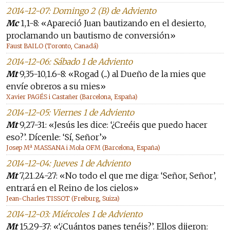
2014-12-07: Domingo 2 (B) de Adviento
Mc
1,1-8: «Apareció Juan bautizando en el desierto,
proclamando un bautismo de conversión»
Faust BAILO (Toronto, Canadá)
2014-12-06: Sábado 1 de Adviento
Mt
9,35-10,1.6-8: «Rogad (...) al Dueño de la mies que
envíe obreros a su mies»
Xavier PAGÉS i Castañer (Barcelona, España)
2014-12-05: Viernes 1 de Adviento
Mt
9,27-31: «Jesús les dice: ‘¿Creéis que puedo hacer
eso?’. Dícenle: ‘Sí, Señor’»
Josep Mª MASSANA i Mola OFM (Barcelona, España)
2014-12-04: Jueves 1 de Adviento
Mt
7,21.24-27: «No todo el que me diga: ‘Señor, Señor’,
entrará en el Reino de los cielos»
Jean-Charles TISSOT (Freiburg, Suiza)
2014-12-03: Miércoles 1 de Adviento
Mt
15,29-37: «‘¿Cuántos panes tenéis?’. Ellos dijeron: