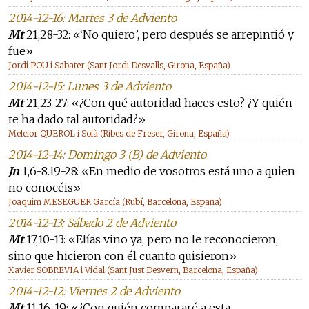
2014-12-16: Martes 3 de Adviento
Mt
21,28-32: «‘No quiero’, pero después se arrepintió y
fue»
Jordi POU i Sabater (Sant Jordi Desvalls, Girona, España)
2014-12-15: Lunes 3 de Adviento
Mt
21,23-27: «¿Con qué autoridad haces esto? ¿Y quién
te ha dado tal autoridad?»
Melcior QUEROL i Solà (Ribes de Freser, Girona, España)
2014-12-14: Domingo 3 (B) de Adviento
Jn
1,6-8.19-28: «En medio de vosotros está uno a quien
no conocéis»
Joaquim MESEGUER García (Rubí, Barcelona, España)
2014-12-13: Sábado 2 de Adviento
Mt
17,10-13: «Elías vino ya, pero no le reconocieron,
sino que hicieron con él cuanto quisieron»
Xavier SOBREVÍA i Vidal (Sant Just Desvern, Barcelona, España)
2014-12-12: Viernes 2 de Adviento
Mt
11,16-19: «¿Con quién compararé a esta