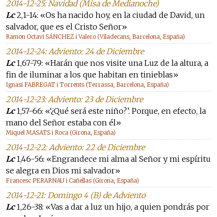
2014-12-25: Navidad (Misa de Medianoche)
Lc
2,1-14: «Os ha nacido hoy, en la ciudad de David, un
salvador, que es el Cristo Señor»
Ramon Octavi SÁNCHEZ i Valero (Viladecans, Barcelona, España)
2014-12-24: Adviento: 24 de Diciembre
Lc
1,67-79: «Harán que nos visite una Luz de la altura, a
fin de iluminar a los que habitan en tinieblas»
Ignasi FABREGAT i Torrents (Terrassa, Barcelona, España)
2014-12-23: Adviento: 23 de Diciembre
Lc
1,57-66: «‘¿Qué será este niño?’. Porque, en efecto, la
mano del Señor estaba con él»
Miquel MASATS i Roca (Girona, España)
2014-12-22: Adviento: 22 de Diciembre
Lc
1,46-56: «Engrandece mi alma al Señor y mi espíritu
se alegra en Dios mi salvador»
Francesc PERARNAU i Cañellas (Girona, España)
2014-12-21: Domingo 4 (B) de Adviento
Lc
1,26-38: «Vas a dar a luz un hijo, a quien pondrás por