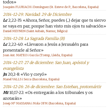
todos»
Joaquim FLURIACH i Domínguez (St. Esteve de P., Barcelona, España)
2014-12-29: Navidad: 29 de Diciembre
Lc
2,22-35: «Ahora, Señor, puedes (...) dejar que tu siervo
se vaya en paz; porque han visto mis ojos tu salvación»
Daniel MEYNEN (Saint Aubain, Namur, Bélgica)
2014-12-28: La Sagrada Familia (B)
Lc
2,22-40: «Llevaron a Jesús a Jerusalén para
presentarle al Señor»
Joan Ant. MATEO i García (Tremp, Lleida, España)
2014-12-27: 27 de diciembre: San Juan, apóstol y
evangelista
Jn
20,2-8: «Vio y creyó»
Manel VALLS i Serra (Barcelona, España)
2014-12-26: 26 de diciembre: San Esteban, protomártir
Mt
10,17-22: «Os entregarán a los tribunales y os
azotarán»
Josep Mª MASSANA i Mola OFM (Barcelona, España)