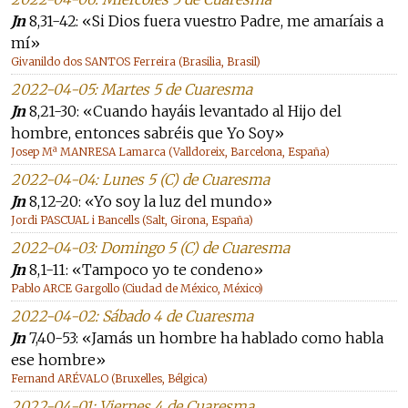
Jn
8,31-42: «Si Dios fuera vuestro Padre, me amaríais a
mí»
Givanildo dos SANTOS Ferreira (Brasilia, Brasil)
2022-04-05: Martes 5 de Cuaresma
Jn
8,21-30: «Cuando hayáis levantado al Hijo del
hombre, entonces sabréis que Yo Soy»
Josep Mª MANRESA Lamarca (Valldoreix, Barcelona, España)
2022-04-04: Lunes 5 (C) de Cuaresma
Jn
8,12-20: «Yo soy la luz del mundo»
Jordi PASCUAL i Bancells (Salt, Girona, España)
2022-04-03: Domingo 5 (C) de Cuaresma
Jn
8,1-11: «Tampoco yo te condeno»
Pablo ARCE Gargollo (Ciudad de México, México)
2022-04-02: Sábado 4 de Cuaresma
Jn
7,40-53: «Jamás un hombre ha hablado como habla
ese hombre»
Fernand ARÉVALO (Bruxelles, Bélgica)
2022-04-01: Viernes 4 de Cuaresma