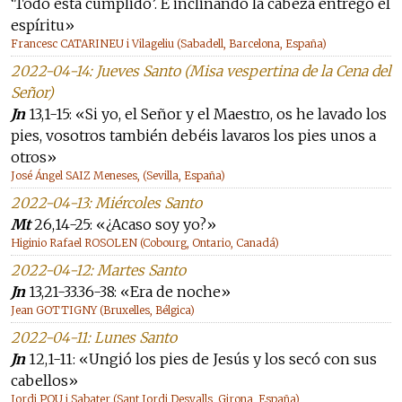
‘Todo está cumplido’. E inclinando la cabeza entregó el
espíritu»
Francesc CATARINEU i Vilageliu (Sabadell, Barcelona, España)
2022-04-14: Jueves Santo (Misa vespertina de la Cena del
Señor)
Jn
13,1-15: «Si yo, el Señor y el Maestro, os he lavado los
pies, vosotros también debéis lavaros los pies unos a
otros»
José Ángel SAIZ Meneses, (Sevilla, España)
2022-04-13: Miércoles Santo
Mt
26,14-25: «¿Acaso soy yo?»
Higinio Rafael ROSOLEN (Cobourg, Ontario, Canadá)
2022-04-12: Martes Santo
Jn
13,21-33.36-38: «Era de noche»
Jean GOTTIGNY (Bruxelles, Bélgica)
2022-04-11: Lunes Santo
Jn
12,1-11: «Ungió los pies de Jesús y los secó con sus
cabellos»
Jordi POU i Sabater (Sant Jordi Desvalls, Girona, España)