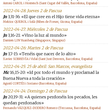
Antoni CAROL i Hostench (Sant Cugat del Vallès, Barcelona, España)
2022-04-28: Jueves 2 de Pascua
Jn
3,31-36: «El que cree en el Hijo tiene vida eterna»
Melcior QUEROL i Solà (Ribes de Freser, Girona, España)
2022-04-27: Miércoles 2 de Pascua
Jn
3,16-21: «Vino la luz al mundo»
Damien LIN Yuanheng (Singapore, Singapur)
2022-04-26: Martes 2 de Pascua
Jn
3,7-15: «Tenéis que nacer de lo alto»
Xavier SOBREVÍA i Vidal (Sant Just Desvern, Barcelona, España)
2022-04-25: 25 de abril: San Marcos, evangelista
Mc
16,15-20: «Id por todo el mundo y proclamad la
Buena Nueva a toda la creación»
Agustí CORTÉS i Soriano (Barcelona, España)
2022-04-24: Domingo 2 de Pascua
Jn
20,19-31: «A quienes perdonéis los pecados, les
quedan perdonados»
Fernando VÁZQUEZ-DODERO Romero (Terrassa, Barcelona, España)