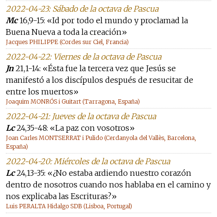
2022-04-23: Sábado de la octava de Pascua
Mc
16,9-15: «Id por todo el mundo y proclamad la
Buena Nueva a toda la creación»
Jacques PHILIPPE (Cordes sur Ciel, Francia)
2022-04-22: Viernes de la octava de Pascua
Jn
21,1-14: «Ésta fue la tercera vez que Jesús se
manifestó a los discípulos después de resucitar de
entre los muertos»
Joaquim MONRÓS i Guitart (Tarragona, España)
2022-04-21: Jueves de la octava de Pascua
Lc
24,35-48: «La paz con vosotros»
Joan Carles MONTSERRAT i Pulido (Cerdanyola del Vallès, Barcelona,
España)
2022-04-20: Miércoles de la octava de Pascua
Lc
24,13-35: «¿No estaba ardiendo nuestro corazón
dentro de nosotros cuando nos hablaba en el camino y
nos explicaba las Escrituras?»
Luis PERALTA Hidalgo SDB (Lisboa, Portugal)