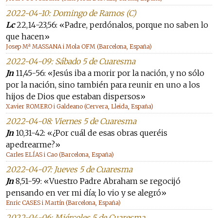
2022-04-10: Domingo de Ramos (C)
Lc
22,14-23,56: «Padre, perdónalos, porque no saben lo
que hacen»
Josep Mª MASSANA i Mola OFM (Barcelona, España)
2022-04-09: Sábado 5 de Cuaresma
Jn
11,45-56: «Jesús iba a morir por la nación, y no sólo
por la nación, sino también para reunir en uno a los
hijos de Dios que estaban dispersos»
Xavier ROMERO i Galdeano (Cervera, Lleida, España)
2022-04-08: Viernes 5 de Cuaresma
Jn
10,31-42: «¿Por cuál de esas obras queréis
apedrearme?»
Carles ELÍAS i Cao (Barcelona, España)
2022-04-07: Jueves 5 de Cuaresma
Jn
8,51-59: «Vuestro Padre Abraham se regocijó
pensando en ver mi día; lo vio y se alegró»
Enric CASES i Martín (Barcelona, España)
2022-04-06: Miércoles 5 de Cuaresma