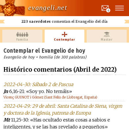
evangeli.net
0
223 sacerdotes
comentan el Evangelio del día
Familia
Contemplar
Master
Contemplar el Evangelio de hoy
Evangelio de hoy + homilia (de 300 palabras)
Histórico comentarios (Abril de 2022)
2022-04-30: Sábado 2 de Pascua
Jn
6,16-21: «Soy yo. No temáis»
Vicenç GUINOT i Gómez (Sant Feliu de Llobregat, España)
2022-04-29: 29 de abril: Santa Catalina de Siena, virgen
y doctora de la Iglesia, patrona de Europa
Mt
11,25-30: «Has ocultado estas cosas a sabios e
inteligentes, y se las has revelado a pequeños»