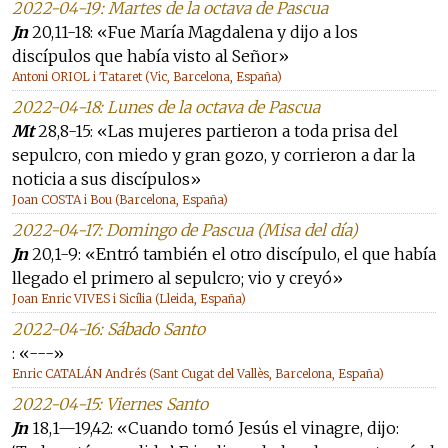
2022-04-19: Martes de la octava de Pascua
Jn
20,11-18: «Fue María Magdalena y dijo a los
discípulos que había visto al Señor»
Antoni ORIOL i Tataret (Vic, Barcelona, España)
2022-04-18: Lunes de la octava de Pascua
Mt
28,8-15: «Las mujeres partieron a toda prisa del
sepulcro, con miedo y gran gozo, y corrieron a dar la
noticia a sus discípulos»
Joan COSTA i Bou (Barcelona, España)
2022-04-17: Domingo de Pascua (Misa del día)
Jn
20,1-9: «Entró también el otro discípulo, el que había
llegado el primero al sepulcro; vio y creyó»
Joan Enric VIVES i Sicília (Lleida, España)
2022-04-16: Sábado Santo
: «---»
Enric CATALÁN Andrés (Sant Cugat del Vallès, Barcelona, España)
2022-04-15: Viernes Santo
Jn
18,1—19,42: «Cuando tomó Jesús el vinagre, dijo: