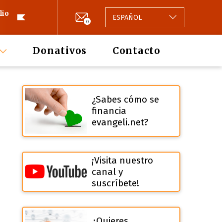
lio
ESPAÑOL
0
Donativos
Contacto
¿Sabes cómo se
financia
evangeli.net?
¡Visita nuestro
canal y
suscríbete!
¿Quieres