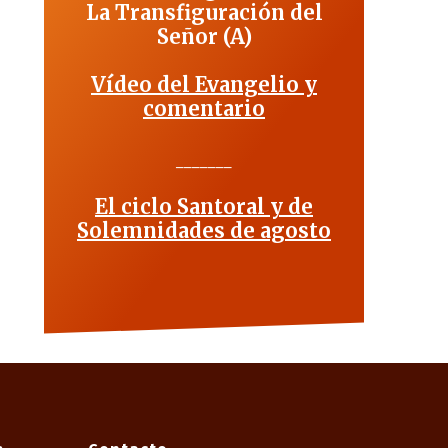
La Transfiguración del
Señor (A)
Vídeo del Evangelio y
comentario
_______
El ciclo Santoral y de
Solemnidades de agosto