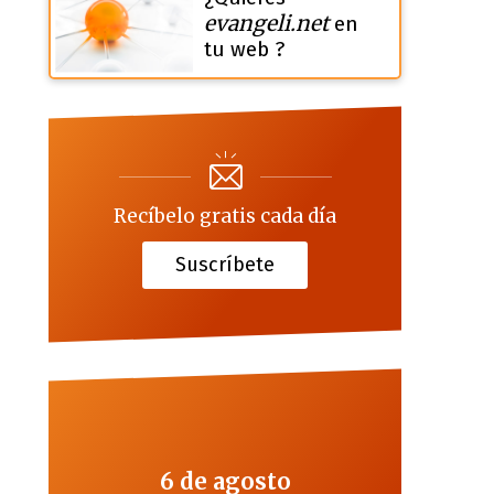
evangeli.net
en
tu web ?
Recíbelo gratis cada día
Suscríbete
6 de agosto