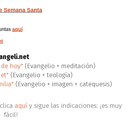
de Semana Santa
guntas
aquí
et
angeli.net
 de hoy"
(Evangelio + meditación)
net"
(Evangelio + teología)
ilia"
(Evangelio + imagen + catequesis)
clica
aquí
y sigue las indicaciones: ¡es muy
fácil!