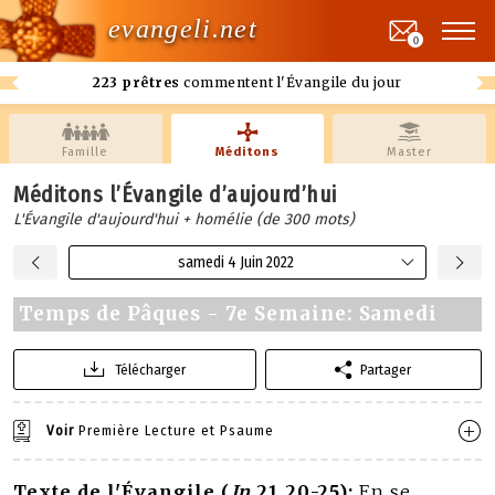
evangeli.net
0
223 prêtres
commentent l'Évangile du jour
Famille
Méditons
Master
Méditons l’Évangile d’aujourd’hui
L'Évangile d'aujourd'hui + homélie (de 300 mots)
samedi 4 Juin 2022
Temps de Pâques - 7e Semaine: Samedi
Télécharger
Partager
Voir
Première Lecture et Psaume
Texte de l'Évangile (
Jn
21,20-25):
En se