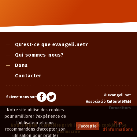
Qu'est-ce que evangeli.net?
Qui sommes-nous?
Dons
Contacter
©
evangeli.net
Suivez-nous sur:
Associació Cultural M&M
Euroeditors
Notre site utilise des cookies
pour améliorer l'expérience de
l'utilisateur et nous
Plus
Notice légale
|
Caractère privé
|
Politique de cookies
|
Se
J'accepte
recommandons d'accepter son
d'informations
désinscrire
utilisation pour profiter