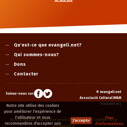
Qu'est-ce que evangeli.net?
Qui sommes-nous?
Dons
Contacter
©
evangeli.net
Suivez-nous sur:
Associació Cultural M&M
Euroeditors
Notre site utilise des cookies
pour améliorer l'expérience de
l'utilisateur et nous
Plus
Notice légale
|
Caractère privé
|
Politique de cookies
|
Se
J'accepte
recommandons d'accepter son
d'informations
désinscrire