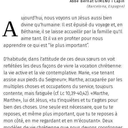
Abbé Bernat GIMENO i Capín
(Barcelona, Espagne)
ujourd'hui, nous voyons un Jésus aussi bien
A
divine qu'humaine: Il est épuisé du voyage et, en
Béthanie, il se laisse accueillir par la famille qu'Il
aime tant. Et il va en profiter pour nous
apprendre ce qui est “le plus important”.
D'habitude, dans l'attitude de ces deux sœurs on voit
reflétées les deus façons de vivre la vocation chrétienne:
la vie active et la vie contemplative. Marie, «se tenant
assise aux pieds du Seigneur»; Marthe, accaparée par les
multiples choses et occupations du service, toujours
contente, mais fatiguée (cf. Lc 10,39-40,42). «Marthe,
Marthe», lui dit Jésus, «tu t'inquiètes et tu t'agites pour
bien des choses. Une seule est nécessaire, que tu te
reposes, et même plus important, que tu te reposes à
mon côté, en me regardant et en m'écoutant». Deux
modèles de vie chrétienne que nous devons coordonner