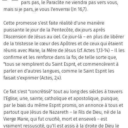
pars pas, le Paraclite ne viendra pas vers vous,
mais si je pars, je vous l'enverrai (Jn 16,7).
Cette promesse s'est faite réalité d'une manière
puissante le jour de la Pentecôte, dix jours après
l'Ascension de Jésus au ciel. Ce jour-là – en plus de libérer
de la tristesse le cœur des Apôtres et de ceux qui étaient
réunis avec Marie, la Mère de Jésus (cf. Actes 1,13-14) – Il les
confirme et les renforce dans la foi, de telle sorte que,
"tous se remplirent du Saint Esprit, et commencèrent à
parler en d'autres langues, comme le Saint Esprit les
faisait s'exprimer (Actes, 2,4).
Ce fait s'est "concrétisé" tout au long des siècles à travers
l'Eglise, une, sainte, catholique et apostolique, puisque,
par le biais du même Esprit promis, on annonce à tous et
partout que Jésus de Nazareth – le Fils de Dieu, né de la
Vierge Marie, qui fut crucifié, mort et enseveli – est
vraiment ressuscité, qu'Il est assis à la droite de Dieu le