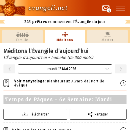
evangeli.net
0
223 prêtres
commentent l'Évangile du jour
Famille
Méditons
Master
Méditons l’Évangile d’aujourd’hui
L'Évangile d'aujourd'hui + homélie (de 300 mots)
mardi 12 Mai 2026
Voir martyrologe:
Bienheureux Alvaro del Portillo,
évêque
Temps de Pâques - 6e Semaine: Mardi
Télécharger
Partager