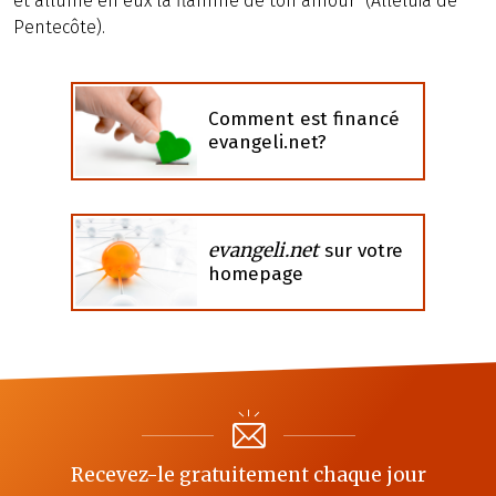
et allume en eux la flamme de ton amour" (Alléluia de
Pentecôte).
Comment est financé
evangeli.net?
evangeli.net
sur votre
homepage
Recevez-le gratuitement chaque jour