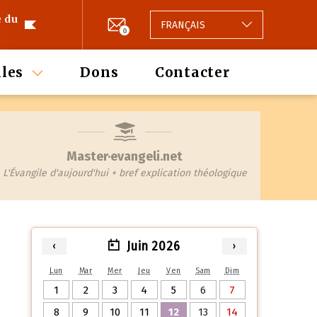
e du
FRANÇAIS
0
les
Dons
Contacter
Master·evangeli.net
L'Évangile d'aujourd'hui + bref explication théologique
Juin 2026
‹
›
Lun
Mar
Mer
Jeu
Ven
Sam
Dim
1
2
3
4
5
6
7
8
9
10
11
12
13
14