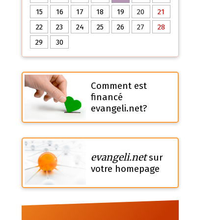
15
16
17
18
19
20
21
22
23
24
25
26
27
28
29
30
Comment est
financé
evangeli.net?
evangeli.net
sur
votre homepage