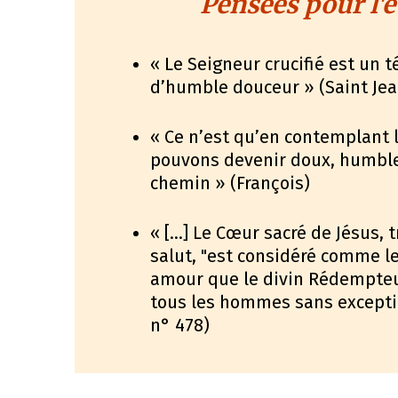
Pensées pour l'é
« Le Seigneur crucifié est un
d’humble douceur » (Saint Jean
« Ce n’est qu’en contemplant 
pouvons devenir doux, humbles
chemin » (François)
« […] Le Cœur sacré de Jésus, 
salut, "est considéré comme l
amour que le divin Rédempteur
tous les hommes sans exceptio
n° 478)