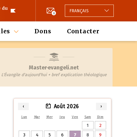
e du
FRANÇAIS
0
les
Dons
Contacter
Master·evangeli.net
L'Évangile d'aujourd'hui + bref explication théologique
Août 2026
‹
›
Lun
Mar
Mer
Jeu
Ven
Sam
Dim
1
2
3
4
5
6
7
8
9