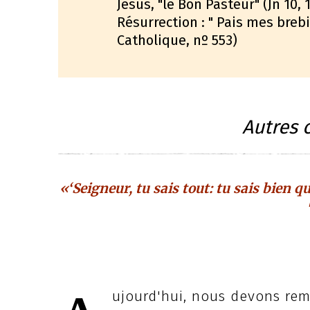
Jésus, "le Bon Pasteur" (Jn 10,
Résurrection : " Pais mes brebi
Catholique, nº 553)
Autres 
«‘Seigneur, tu sais tout: tu sais bien que
ujourd'hui, nous devons reme