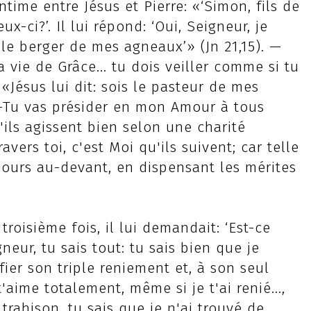
ntime entre Jésus et Pierre: «‘Simon, fils de
x-ci?’. Il lui répond: ‘Oui, Seigneur, je
ois le berger de mes agneaux’» (Jn 21,15). —
 vie de Grâce... tu dois veiller comme si tu
«Jésus lui dit: sois le pasteur de mes
 —Tu vas présider en mon Amour à tous
'ils agissent bien selon une charité
vers toi, c'est Moi qu'ils suivent; car telle
jours au-devant, en dispensant les mérites
troisième fois, il lui demandait: ‘Est-ce
gneur, tu sais tout: tu sais bien que je
tifier son triple reniement et, à son seul
'aime totalement, même si je t'ai renié...,
trahison, tu sais que je n'ai trouvé de