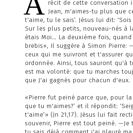
A
récit de cette conversation i
Jean, m'aimes-tu plus que ceu
t'aime, tu le sais’. Jésus lui dit: ‘S
Sur les plus petits, nouveau-nés à la
étais Moi... La deuxième fois, quand 
brebis», Il suggère à Simon Pierre:
ceux qui me suivront et t'assurer qu
ordonnée. Ainsi, tous sauront qu'à tra
est ma volonté: que tu marches tou
que J'ai gagnés pour chacun d'eux.
«Pierre fut peiné parce que, pour la 
que tu m'aimes?’ et il répondit: ‘Sei
t'aime’» (Jn 21,17). Jésus lui fait rec
souvenir, Pierre est tout peiné. —Je t
tu sais déjà comment j'ai pleuré ma 