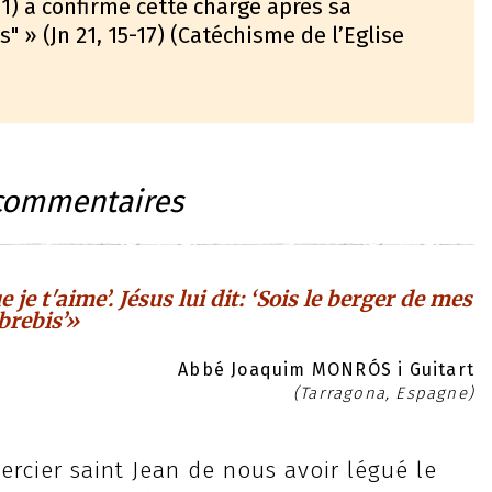
 11) a confirmé cette charge après sa
s" » (Jn 21, 15-17) (Catéchisme de l’Eglise
commentaires
 je t'aime’. Jésus lui dit: ‘Sois le berger de mes
brebis’»
Abbé Joaquim MONRÓS i Guitart
(Tarragona, Espagne)
rcier saint Jean de nous avoir légué le