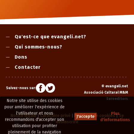
Qu'est-ce que evangeli.net?
Qui sommes-nous?
Dons
Contacter
©
evangeli.net
Suivez-nous sur:
Associació Cultural M&M
Euroeditors
Notre site utilise des cookies
pour améliorer l'expérience de
l'utilisateur et nous
Plus
Notice légale
|
Caractère privé
|
Politique de cookies
|
Se
J'accepte
recommandons d'accepter son
d'informations
désinscrire
utilisation pour profiter
pleinement de la navigation