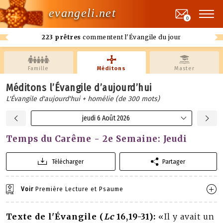
evangeli.net
0
223 prêtres
commentent l'Évangile du jour
Famille
Méditons
Master
Méditons l’Évangile d’aujourd’hui
L'Évangile d'aujourd'hui + homélie (de 300 mots)
jeudi 6 Août 2026
Temps du Carême - 2e Semaine: Jeudi
Télécharger
Partager
Voir
Première Lecture et Psaume
Texte de l'Évangile (
Lc
16,19-31):
«Il y avait un