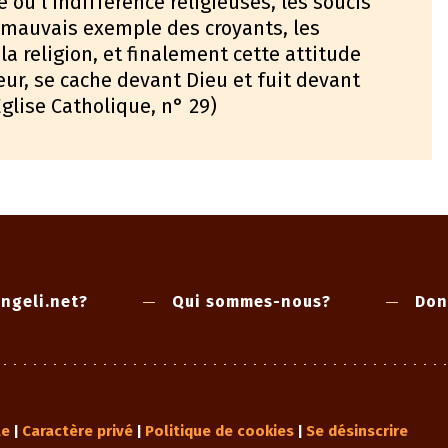
 ou l’indifférence religieuses, les soucis
 mauvais exemple des croyants, les
la religion, et finalement cette attitude
ur, se cache devant Dieu et fuit devant
glise Catholique, n° 29)
ngeli.net?
Qui sommes-nous?
Don
le
Caractère privé
Politique de cookies
Se désinscrire
|
|
|