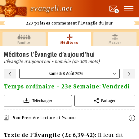
evangeli.net
0
223 prêtres
commentent l'Évangile du jour
Famille
Méditons
Master
Méditons l’Évangile d’aujourd’hui
L'Évangile d'aujourd'hui + homélie (de 300 mots)
samedi 8 Août 2026
Temps ordinaire - 23e Semaine: Vendredi
Télécharger
Partager
Voir
Première Lecture et Psaume
Texte de l'Évangile (
Lc
6,39-42):
Il leur dit