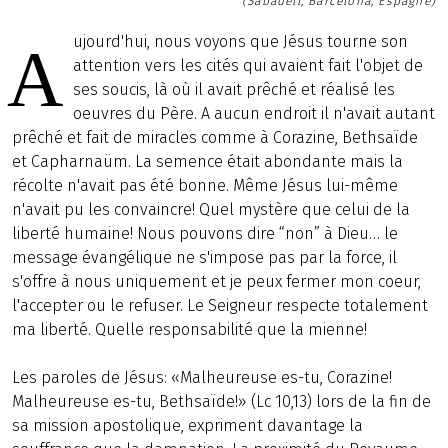
(Sabadell, Barcelona, Espagne)
ujourd'hui, nous voyons que Jésus tourne son
A
attention vers les cités qui avaient fait l'objet de
ses soucis, là où il avait prêché et réalisé les
oeuvres du Père. A aucun endroit il n'avait autant
prêché et fait de miracles comme à Corazine, Bethsaïde
et Capharnaüm. La semence était abondante mais la
récolte n'avait pas été bonne. Même Jésus lui-même
n'avait pu les convaincre! Quel mystère que celui de la
liberté humaine! Nous pouvons dire “non” à Dieu… le
message évangélique ne s'impose pas par la force, il
s'offre à nous uniquement et je peux fermer mon coeur,
l'accepter ou le refuser. Le Seigneur respecte totalement
ma liberté. Quelle responsabilité que la mienne!
Les paroles de Jésus: «Malheureuse es-tu, Corazine!
Malheureuse es-tu, Bethsaïde!» (Lc 10,13) lors de la fin de
sa mission apostolique, expriment davantage la