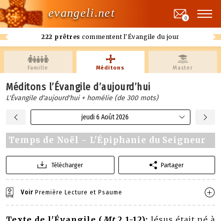
evangeli.net
0
222 prêtres
commentent l'Évangile du jour
Famille
Méditons
Master
Méditons l’Évangile d’aujourd’hui
L'Évangile d'aujourd'hui + homélie (de 300 mots)
jeudi 6 Août 2026
Temps de Noël - L'Épiphanie du Seigneur
Télécharger
Partager
Voir
Première Lecture et Psaume
Texte de l'Évangile (
Mt
2,1-12):
Jésus était né à