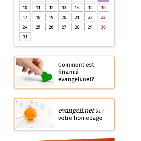
10
11
12
13
14
15
16
17
18
19
20
21
22
23
24
25
26
27
28
29
30
31
Comment est
financé
evangeli.net?
evangeli.net
sur
votre homepage