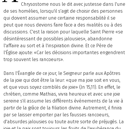
Chrysostome nous le dit avec justesse dans l'une
de ses homélies, lorsqu'il s'agit de choisir des personnes
qui doivent assumer une certaine responsabilité il se
peut que nous devions faire face a des rivalités ou à des
discussions. C'est la raison pour laquelle Saint Pierre «se
désintéressant de possibles jalousies», abandonne
l'affaire au sort et à l'inspiration divine. Et ce Père de
l'Église ajoute: «Car les décisions importantes engendrent
trop souvent les rancoeurs».
Dans l'Évangile de ce jour, le Seigneur parle aux Apôtres
de la joie qui doit être la leur: «que ma joie soit en vous,
et que vous soyez comblés de joie» (Jn 15,11). En effet, le
chrétien, comme Mathias, vivra heureux et avec une joie
sereine s'il assume les différents événements de la vie à
partir de la grâce de la filiation divine. Autrement, il finira
par se laisser emporter par les fausses rancoeurs,
d'absurdes jalousies ou toute autre sorte de préjugés. La
joie et la paix sont toujours les fruits de l'exubérance du