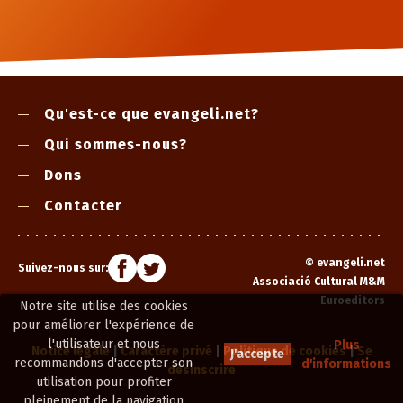
Qu'est-ce que evangeli.net?
Qui sommes-nous?
Dons
Contacter
©
evangeli.net
Suivez-nous sur:
Associació Cultural M&M
Euroeditors
Notre site utilise des cookies
pour améliorer l'expérience de
l'utilisateur et nous
Plus
Notice légale
|
Caractère privé
|
Politique de cookies
|
Se
J'accepte
recommandons d'accepter son
d'informations
désinscrire
utilisation pour profiter
pleinement de la navigation