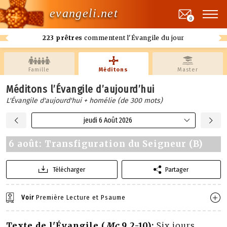
evangeli.net
0
223 prêtres
commentent l'Évangile du jour
Famille
Méditons
Master
Méditons l’Évangile d’aujourd’hui
L'Évangile d'aujourd'hui + homélie (de 300 mots)
jeudi 6 Août 2026
6 août: Transfiguration du Seigneur (B)
Télécharger
Partager
Voir
Première Lecture et Psaume
Texte de l'Évangile (
Mc
9,2-10):
Six jours