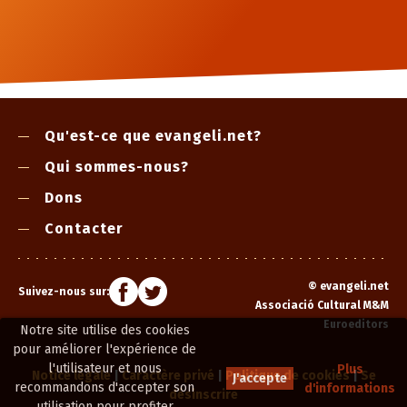
Qu'est-ce que evangeli.net?
Qui sommes-nous?
Dons
Contacter
©
evangeli.net
Suivez-nous sur:
Associació Cultural M&M
Euroeditors
Notre site utilise des cookies
pour améliorer l'expérience de
l'utilisateur et nous
Plus
Notice légale
|
Caractère privé
|
Politique de cookies
|
Se
J'accepte
recommandons d'accepter son
d'informations
désinscrire
utilisation pour profiter