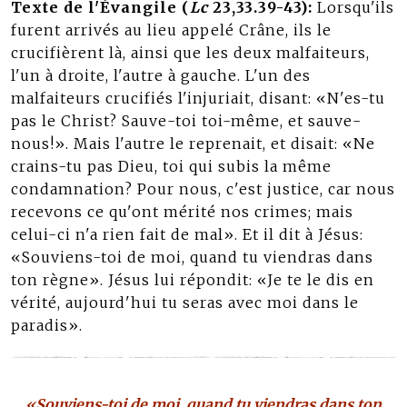
Texte de l'Évangile (
Lc
23,33.39-43):
Lorsqu'ils
furent arrivés au lieu appelé Crâne, ils le
crucifièrent là, ainsi que les deux malfaiteurs,
l'un à droite, l'autre à gauche. L'un des
malfaiteurs crucifiés l'injuriait, disant: «N'es-tu
pas le Christ? Sauve-toi toi-même, et sauve-
nous!». Mais l'autre le reprenait, et disait: «Ne
crains-tu pas Dieu, toi qui subis la même
condamnation? Pour nous, c'est justice, car nous
recevons ce qu'ont mérité nos crimes; mais
celui-ci n'a rien fait de mal». Et il dit à Jésus:
«Souviens-toi de moi, quand tu viendras dans
ton règne». Jésus lui répondit: «Je te le dis en
vérité, aujourd'hui tu seras avec moi dans le
paradis».
«Souviens-toi de moi, quand tu viendras dans ton