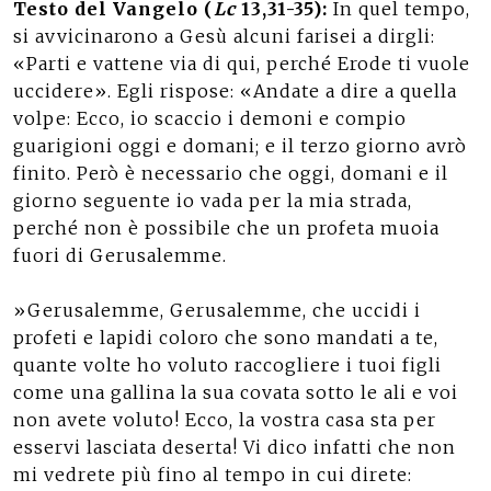
Testo del Vangelo (
Lc
13,31-35):
In quel tempo,
si avvicinarono a Gesù alcuni farisei a dirgli:
«Parti e vattene via di qui, perché Erode ti vuole
uccidere». Egli rispose: «Andate a dire a quella
volpe: Ecco, io scaccio i demoni e compio
guarigioni oggi e domani; e il terzo giorno avrò
finito. Però è necessario che oggi, domani e il
giorno seguente io vada per la mia strada,
perché non è possibile che un profeta muoia
fuori di Gerusalemme.
»Gerusalemme, Gerusalemme, che uccidi i
profeti e lapidi coloro che sono mandati a te,
quante volte ho voluto raccogliere i tuoi figli
come una gallina la sua covata sotto le ali e voi
non avete voluto! Ecco, la vostra casa sta per
esservi lasciata deserta! Vi dico infatti che non
mi vedrete più fino al tempo in cui direte: