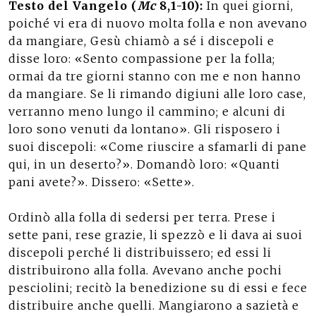
Testo del Vangelo (
Mc
8,1-10):
In quei giorni,
poiché vi era di nuovo molta folla e non avevano
da mangiare, Gesù chiamò a sé i discepoli e
disse loro: «Sento compassione per la folla;
ormai da tre giorni stanno con me e non hanno
da mangiare. Se li rimando digiuni alle loro case,
verranno meno lungo il cammino; e alcuni di
loro sono venuti da lontano». Gli risposero i
suoi discepoli: «Come riuscire a sfamarli di pane
qui, in un deserto?». Domandò loro: «Quanti
pani avete?». Dissero: «Sette».
Ordinò alla folla di sedersi per terra. Prese i
sette pani, rese grazie, li spezzò e li dava ai suoi
discepoli perché li distribuissero; ed essi li
distribuirono alla folla. Avevano anche pochi
pesciolini; recitò la benedizione su di essi e fece
distribuire anche quelli. Mangiarono a sazietà e