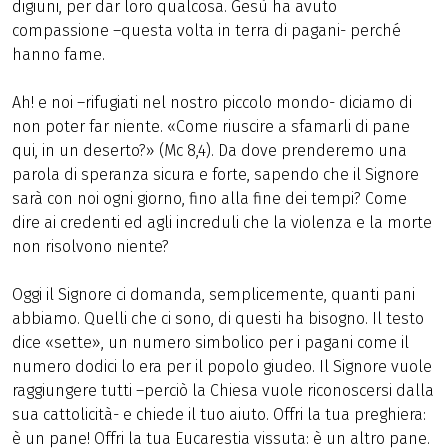
digiuni, per dar loro qualcosa. Gesù ha avuto
compassione –questa volta in terra di pagani- perché
hanno fame.
Ah! e noi –rifugiati nel nostro piccolo mondo- diciamo di
non poter far niente. «Come riuscire a sfamarli di pane
qui, in un deserto?» (Mc 8,4). Da dove prenderemo una
parola di speranza sicura e forte, sapendo che il Signore
sarà con noi ogni giorno, fino alla fine dei tempi? Come
dire ai credenti ed agli increduli che la violenza e la morte
non risolvono niente?
Oggi il Signore ci domanda, semplicemente, quanti pani
abbiamo. Quelli che ci sono, di questi ha bisogno. Il testo
dice «sette», un numero simbolico per i pagani come il
numero dodici lo era per il popolo giudeo. Il Signore vuole
raggiungere tutti –perciò la Chiesa vuole riconoscersi dalla
sua cattolicità- e chiede il tuo aiuto. Offri la tua preghiera:
è un pane! Offri la tua Eucarestia vissuta: è un altro pane.