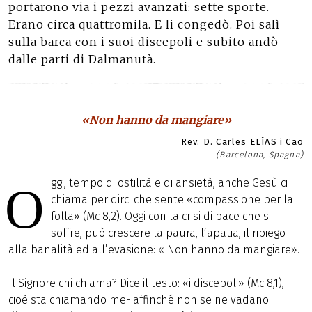
portarono via i pezzi avanzati: sette sporte.
Erano circa quattromila. E li congedò. Poi salì
sulla barca con i suoi discepoli e subito andò
dalle parti di Dalmanutà.
«Non hanno da mangiare»
Rev. D. Carles ELÍAS i Cao
(Barcelona, Spagna)
ggi, tempo di ostilità e di ansietà, anche Gesù ci
O
chiama per dirci che sente «compassione per la
folla» (Mc 8,2). Oggi con la crisi di pace che si
soffre, può crescere la paura, l’apatia, il ripiego
alla banalità ed all’evasione: « Non hanno da mangiare».
Il Signore chi chiama? Dice il testo: «i discepoli» (Mc 8,1), -
cioè sta chiamando me- affinché non se ne vadano