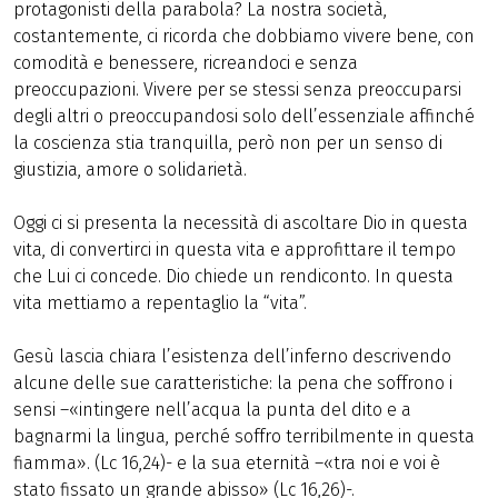
protagonisti della parabola? La nostra società,
costantemente, ci ricorda che dobbiamo vivere bene, con
comodità e benessere, ricreandoci e senza
preoccupazioni. Vivere per se stessi senza preoccuparsi
degli altri o preoccupandosi solo dell’essenziale affinché
la coscienza stia tranquilla, però non per un senso di
giustizia, amore o solidarietà.
Oggi ci si presenta la necessità di ascoltare Dio in questa
vita, di convertirci in questa vita e approfittare il tempo
che Lui ci concede. Dio chiede un rendiconto. In questa
vita mettiamo a repentaglio la “vita”.
Gesù lascia chiara l’esistenza dell’inferno descrivendo
alcune delle sue caratteristiche: la pena che soffrono i
sensi –«intingere nell’acqua la punta del dito e a
bagnarmi la lingua, perché soffro terribilmente in questa
fiamma». (Lc 16,24)- e la sua eternità –«tra noi e voi è
stato fissato un grande abisso» (Lc 16,26)-.