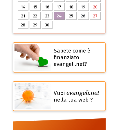
14
15
16
17
18
19
20
21
22
23
24
25
26
27
28
29
30
Sapete come è
finanziato
evangeli.net?
evangeli.net
Vuoi
nella tua web ?