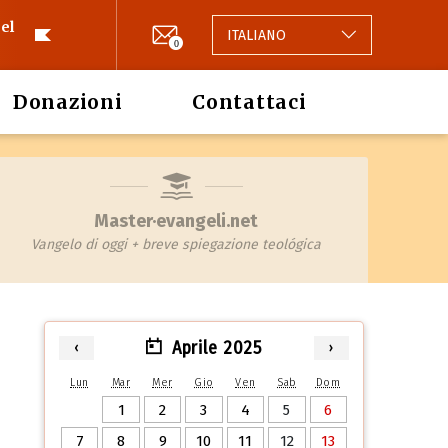
el
ITALIANO
0
Donazioni
Contattaci
Master·evangeli.net
Vangelo di oggi + breve spiegazione teológica
Aprile 2025
‹
›
Lun
Mar
Mer
Gio
Ven
Sab
Dom
1
2
3
4
5
6
7
8
9
10
11
12
13