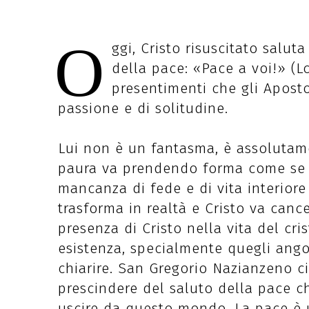
O
ggi, Cristo risuscitato saluta
della pace: «Pace a voi!» (Lc
presentimenti che gli Apost
passione e di solitudine.
Lui non è un fantasma, è assolutamen
paura va prendendo forma come se si 
mancanza di fede e di vita interiore
trasforma in realtà e Cristo va cance
presenza di Cristo nella vita del cri
esistenza, specialmente quegli ang
chiarire. San Gregorio Nazianzeno c
prescindere del saluto della pace ch
uscire da questo mondo. La pace è