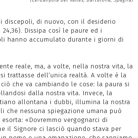
(Cerdanyola del Vallès, Barcelona, Spagna)
 i discepoli, di nuovo, con il desiderio
 24,36). Dissipa così le paure ed i
oli hanno accumulato durante i giorni di
te reale, ma, a volte, nella nostra vita, la
trattasse dell’unica realtà. A volte è la
 ciò che va cambiando le cose: la paura si
llandosi dalla nostra vita. Invece, la
stiano allontana i dubbi, illumina la nostra
oli che nessuna spiegazione umana può
i esorta: «Dovremmo vergognarci di
e il Signore ci lasciò quando stava per
 un nome e una emanazione, che sappiamo