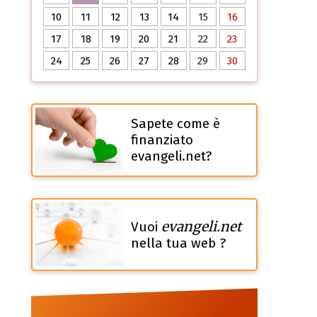
10
11
12
13
14
15
16
17
18
19
20
21
22
23
24
25
26
27
28
29
30
Sapete come è
finanziato
evangeli.net?
evangeli.net
Vuoi
nella tua web ?