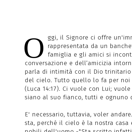
O
ggi, il Signore ci offre un'i
rappresentata da un banchett
famiglia e gli amici si inco
conversazione e dell’amicizia intor
parla di intimità con il Dio trinitar
del cielo. Tutto quello lo fa per no
(Luca 14:17). Ci vuole con Lui; vuol
siano al suo fianco, tutti e ognuno d
E' necessario, tuttavia, voler andar
sta, perché il cielo è la nostra casa
nobili dell'uomo -"Sta scritto infat