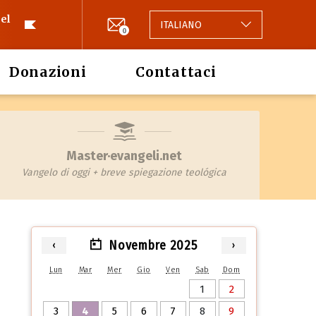
el
ITALIANO
0
Donazioni
Contattaci
Master·evangeli.net
Vangelo di oggi + breve spiegazione teológica
Novembre 2025
‹
›
Lun
Mar
Mer
Gio
Ven
Sab
Dom
1
2
3
4
5
6
7
8
9