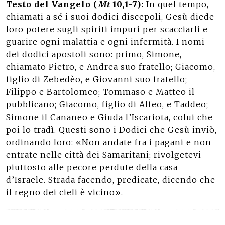
Testo del Vangelo (
Mt
10,1-7):
In quel tempo,
chiamati a sé i suoi dodici discepoli, Gesù diede
loro potere sugli spiriti impuri per scacciarli e
guarire ogni malattia e ogni infermità. I nomi
dei dodici apostoli sono: primo, Simone,
chiamato Pietro, e Andrea suo fratello; Giacomo,
figlio di Zebedèo, e Giovanni suo fratello;
Filippo e Bartolomeo; Tommaso e Matteo il
pubblicano; Giacomo, figlio di Alfeo, e Taddeo;
Simone il Cananeo e Giuda l’Iscariota, colui che
poi lo tradì. Questi sono i Dodici che Gesù inviò,
ordinando loro: «Non andate fra i pagani e non
entrate nelle città dei Samaritani; rivolgetevi
piuttosto alle pecore perdute della casa
d’Israele. Strada facendo, predicate, dicendo che
il regno dei cieli è vicino».