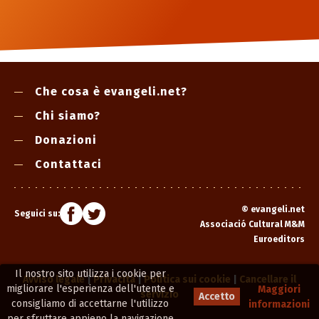
Che cosa è evangeli.net?
Chi siamo?
Donazioni
Contattaci
©
evangeli.net
Seguici su:
Associació Cultural M&M
Euroeditors
Il nostro sito utilizza i cookie per
Avviso legale
|
Privacità
|
Politica sui cookie
|
Cancellare il
migliorare l'esperienza dell'utente e
Maggiori
servizio
Accetto
consigliamo di accettarne l'utilizzo
informazioni
per sfruttare appieno la navigazione