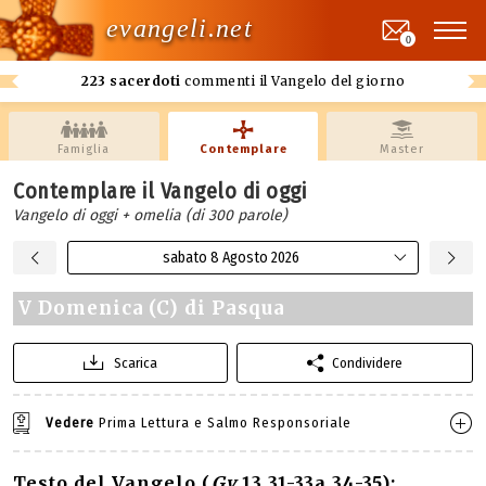
evangeli.net
0
223 sacerdoti
commenti il Vangelo del giorno
Famiglia
Contemplare
Master
Contemplare il Vangelo di oggi
Vangelo di oggi + omelia (di 300 parole)
sabato 8 Agosto 2026
V Domenica (C) di Pasqua
Scarica
Condividere
Vedere
Prima Lettura e Salmo Responsoriale
Testo del Vangelo (
Gv
13,31-33a.34-35):