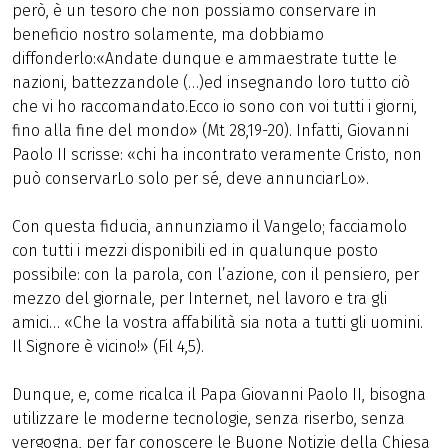
però, è un tesoro che non possiamo conservare in
beneficio nostro solamente, ma dobbiamo
diffonderlo:«Andate dunque e ammaestrate tutte le
nazioni, battezzandole (…)ed insegnando loro tutto ciò
che vi ho raccomandato.Ecco io sono con voi tutti i giorni,
fino alla fine del mondo» (Mt 28,19-20). Infatti, Giovanni
Paolo II scrisse: «chi ha incontrato veramente Cristo, non
può conservarLo solo per sé, deve annunciarLo».
Con questa fiducia, annunziamo il Vangelo; facciamolo
con tutti i mezzi disponibili ed in qualunque posto
possibile: con la parola, con l’azione, con il pensiero, per
mezzo del giornale, per Internet, nel lavoro e tra gli
amici… «Che la vostra affabilità sia nota a tutti gli uomini.
Il Signore è vicino!» (Fil 4,5).
Dunque, e, come ricalca il Papa Giovanni Paolo II, bisogna
utilizzare le moderne tecnologie, senza riserbo, senza
vergogna, per far conoscere le Buone Notizie della Chiesa