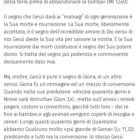
della terra prima di abbandonare la tomba» (Mt 12,40).
Il segno che Gesù darà ai “malvagi” di ogni generazione è
la Sua morte e risurrezione. La Sua morte, liberamente
accettata, è il segno dell’incredibile amore di Dio verso di
noi: Gesù diede la Sua vita per salvare la nostra. E la Sua
risurrezione dai morti costituisce il segno del Suo potere
divino. Si tratta del segno più poderoso e commovente
decisamente dato mai.
Ma, inoltre, Gesù è pure il segno di Giona, in un altro
senso. Giona fu un immagine ed un mezzo di conversione.
Quando nella sua predizione: «Ancora quaranta giorni e
Ninive sarà distrutta» (Gion 3,4) , mette sull’avviso i niniviti
pagani, costoro si convertono, giacché tutti loro – dal re
fino ai bambini e agli animali vengono coperti di invoglia e
ceneri. Lungo questi quaranta giorni di Quaresima
abbiamo Qualcuno molto «più grande di Giona» (Lc 11,32)
predicando a tutti noi la conversione: lo stesso Gesù.