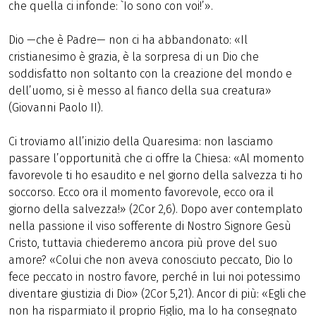
che quella ci infonde: `Io sono con voi!’».
Dio —che è Padre— non ci ha abbandonato: «Il
cristianesimo è grazia, è la sorpresa di un Dio che
soddisfatto non soltanto con la creazione del mondo e
dell’uomo, si è messo al fianco della sua creatura»
(Giovanni Paolo II).
Ci troviamo all’inizio della Quaresima: non lasciamo
passare l’opportunità che ci offre la Chiesa: «Al momento
favorevole ti ho esaudito e nel giorno della salvezza ti ho
soccorso. Ecco ora il momento favorevole, ecco ora il
giorno della salvezza!» (2Cor 2,6). Dopo aver contemplato
nella passione il viso sofferente di Nostro Signore Gesù
Cristo, tuttavia chiederemo ancora più prove del suo
amore? «Colui che non aveva conosciuto peccato, Dio lo
fece peccato in nostro favore, perché in lui noi potessimo
diventare giustizia di Dio» (2Cor 5,21). Ancor di più: «Egli che
non ha risparmiato il proprio Figlio, ma lo ha consegnato