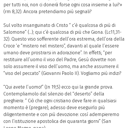
per tutti noi, non ci donerà forse ogni cosa insieme a lui?»
(rm 8,32). Ancora pretendiamo più segnali?
Sul volto insanguinato di Cristo “ c’è qualcosa di più di
Salomone” (...); qui c’è qualcosa di più che Giona. (Lc11,31-
32). Questo viso sofferente dell’ora estrema, dell’ora della
Croce ‘e “mistero nel mistero”, davanti al quale l’essere
umano deve prostrarsi in adorazione”. In effetti, “per
restituire all’uomo il viso del Padre, Gesù dovette non
solo assumere il viso dell’uomo, ma anche assumere il
“viso del peccato” (Giovanni Paolo II). Vogliamo più indizi?
“Qui avete l’uomo!” (Jn 19,5) ecco qui la grande prova.
Contempliamolo dal silenzio del “deserto” della
preghiera: “ Ciò che ogni cristiano deve fare in qualsiasi
momento è (pregare), adesso deve eseguirlo più
diligentemente e con più devozione: così adempieremo
con l’istituzione apostolica dei quaranta giorni” (San