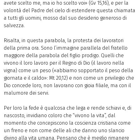
avete scelto me, ma io ho scelto voi» (Gv 15,16), e per la
volontà del Padre del cielo di estendere questa chiamata
a tutti gli uomini, mosso dal suo desiderio generoso di
salvezza.
Risalta, in questa parabola, la protesta dei lavoratori
della prima ora. Sono l’immagine parallela del fratello
maggiore della parabola del figlio prodigo. Quelli che
vivono il loro lavoro per il Regno di Dio (il lavoro nella
vigna) come un peso («abbiamo sopportato il peso della
giornata e il caldo»: Mt 20,12) e non come un privilegio che
Dio concede loro, non lavorano con gioia filiale, ma con il
malumore dei servi.
Per loro la fede è qualcosa che lega e rende schiavi e, di
nascosto, invidiano coloro che “vivono la vita”, dal
momento che concepiscono la coscienza cristiana come
un freno e non come delle ali che danno uno slancio
divino alla vita umana. Pensano che è meglio rimanere