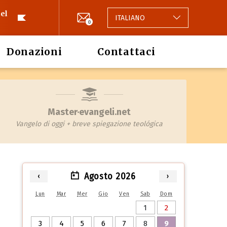
el
ITALIANO
0
Donazioni
Contattaci
Master·evangeli.net
Vangelo di oggi + breve spiegazione teológica
Agosto 2026
‹
›
Lun
Mar
Mer
Gio
Ven
Sab
Dom
1
2
3
4
5
6
7
8
9