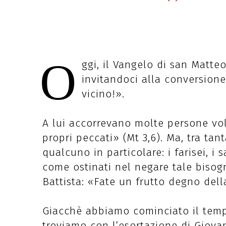
O
ggi, il Vangelo di san Matteo
invitandoci alla conversione:
vicino!».
A lui accorrevano molte persone vo
propri peccati» (Mt 3,6). Ma, tra tan
qualcuno in particolare: i farisei, i
come ostinati nel negare tale bisogn
Battista: «Fate un frutto degno dell
Giacchè abbiamo cominciato il tempo
troviamo con l’esortazione di Giovan