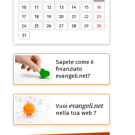
10
11
12
13
14
15
16
17
18
19
20
21
22
23
24
25
26
27
28
29
30
31
Sapete come è
finanziato
evangeli.net?
evangeli.net
Vuoi
nella tua web ?