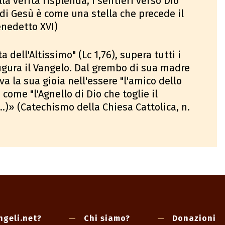
lla verità risplenda, i sentieri verso Dio
e di Gesù è come una stella che precede il
enedetto XVI)
 dell'Altissimo" (Lc 1,76), supera tutti i
naugura il Vangelo. Dal grembo di sua madre
va la sua gioia nell'essere "l'amico dello
 come "l'Agnello di Dio che toglie il
..)» (Catechismo della Chiesa Cattolica, n.
ngeli.net?
Chi siamo?
Donazioni