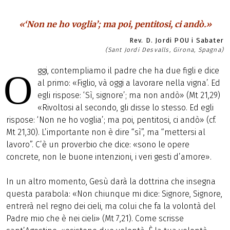
«‘Non ne ho voglia’; ma poi, pentitosi, ci andò.»
Rev. D. Jordi POU i Sabater
(Sant Jordi Desvalls, Girona, Spagna)
ggi, contempliamo il padre che ha due figli e dice
O
al primo: «Figlio, và oggi a lavorare nella vigna’. Ed
egli rispose: ‘Sì, signore’; ma non andò» (Mt 21,29)
«Rivoltosi al secondo, gli disse lo stesso. Ed egli
rispose: ‘Non ne ho voglia’; ma poi, pentitosi, ci andò» (cf.
Mt 21,30). L’importante non è dire “sì”, ma “mettersi al
lavoro”. C’è un proverbio che dice: «sono le opere
concrete, non le buone intenzioni, i veri gesti d’amore».
In un altro momento, Gesù darà la dottrina che insegna
questa parabola: «Non chiunque mi dice: Signore, Signore,
entrerà nel regno dei cieli, ma colui che fa la volontà del
Padre mio che è nei cieli» (Mt 7,21). Come scrisse