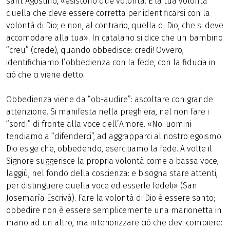
sant’Agostino, «esistono due volontà. È la tua volontà
quella che deve essere corretta per identificarsi con la
volontà di Dio; e non, al contrario, quella di Dio, che si deve
accomodare alla tua». In catalano si dice che un bambino
“creu” (crede), quando obbedisce: credi! Ovvero,
identifichiamo l’obbedienza con la fede, con la fiducia in
ciò che ci viene detto.
Obbedienza viene da “ob-audire”: ascoltare con grande
attenzione. Si manifesta nella preghiera, nel non fare i
“sordi” di fronte alla voce dell’Amore. «Noi uomini
tendiamo a “difenderci”, ad aggrapparci al nostro egoismo.
Dio esige che, obbedendo, esercitiamo la fede. A volte il
Signore suggerisce la propria volontà come a bassa voce,
laggiù, nel fondo della coscienza: e bisogna stare attenti,
per distinguere quella voce ed esserle fedeli» (San
Josemaría Escrivá). Fare la volontà di Dio è essere santo;
obbedire non è essere semplicemente una marionetta in
mano ad un altro, ma interiorizzare ciò che devi compiere: