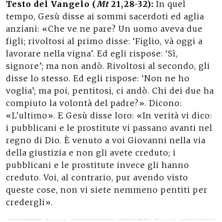
Testo del Vangelo (
Mt
21,28-32):
In quel
tempo, Gesù disse ai sommi sacerdoti ed aglia
anziani: «Che ve ne pare? Un uomo aveva due
figli; rivoltosi al primo disse: ‘Figlio, và oggi a
lavorare nella vigna’. Ed egli rispose: ‘Sì,
signore’; ma non andò. Rivoltosi al secondo, gli
disse lo stesso. Ed egli rispose: ‘Non ne ho
voglia’; ma poi, pentitosi, ci andò. Chi dei due ha
compiuto la volontà del padre?». Dicono:
«L'ultimo». E Gesù disse loro: «In verità vi dico:
i pubblicani e le prostitute vi passano avanti nel
regno di Dio. È venuto a voi Giovanni nella via
della giustizia e non gli avete creduto; i
pubblicani e le prostitute invece gli hanno
creduto. Voi, al contrario, pur avendo visto
queste cose, non vi siete nemmeno pentiti per
credergli».