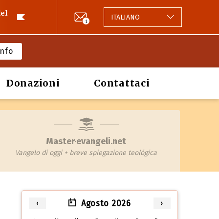
el
ITALIANO
1
Info
Donazioni
Contattaci
Master·evangeli.net
Vangelo di oggi + breve spiegazione teológica
Agosto 2026
‹
›