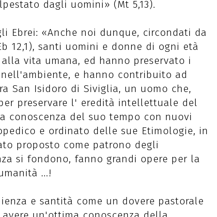
lpestato dagli uomini» (Mt 5,13).
gli Ebrei: «Anche noi dunque, circondati da
b 12,1), santi uomini e donne di ogni età
alla vita umana, ed hanno preservato i
 nell'ambiente, e hanno contribuito ad
ra San Isidoro di Siviglia, un uomo che,
er preservare l' eredità intellettuale del
a conoscenza del suo tempo con nuovi
opedico e ordinato delle sue Etimologie, in
tato proposto come patrono degli
nza si fondono, fanno grandi opere per la
umanità ...!
apienza e santità come un dovere pastorale
e avere un'ottima conoscenza della