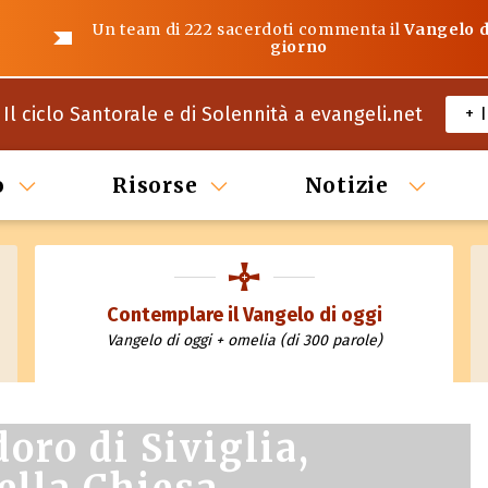
Un team di 222 sacerdoti commenta il
Vangelo d
giorno
Il ciclo Santorale e di Solennità a evangeli.net
+ 
o
Risorse
Notizie
Contemplare il Vangelo di oggi
Vangelo di oggi + omelia (di 300 parole)
doro di Siviglia,