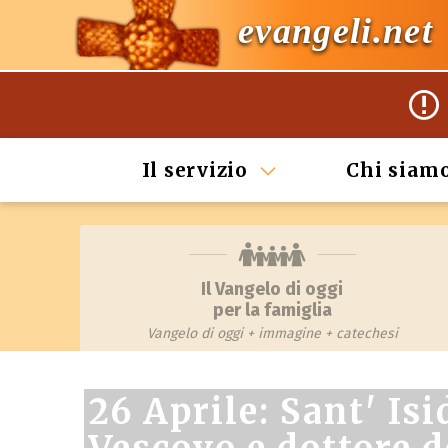
evangeli.net
Il servizio
Chi siam
Il Vangelo di oggi
per la famiglia
Vangelo di oggi + immagine + catechesi
26 Aprile: Sant' Isi