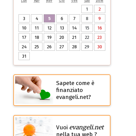
Lun
Mar
Mer
Gio
Ven
Sab
Dom
1
2
3
4
5
6
7
8
9
10
11
12
13
14
15
16
17
18
19
20
21
22
23
24
25
26
27
28
29
30
31
Sapete come è
finanziato
evangeli.net?
evangeli.net
Vuoi
nella tua web ?