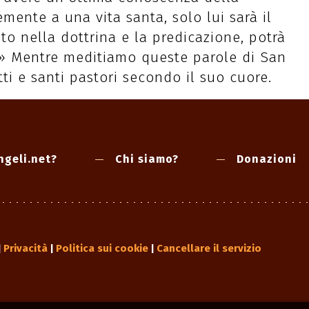
emente a una vita santa, solo lui sarà il
uito nella dottrina e la predicazione, potrà
uoi» Mentre meditiamo queste parole di San
tti e santi pastori secondo il suo cuore.
ngeli.net?
Chi siamo?
Donazioni
Privacità
Politica sui cookie
Cancellare il servizio
|
|
|