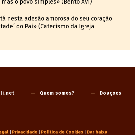
, mas o povo simples» (Bento XVI)
está nesta adesão amorosa do seu coração
ade´ do Pai» (Catecismo da Igreja
li.net
Quem somos?
Doações
egal
Privacidade
Política de Cookies
Dar baixa
|
|
|