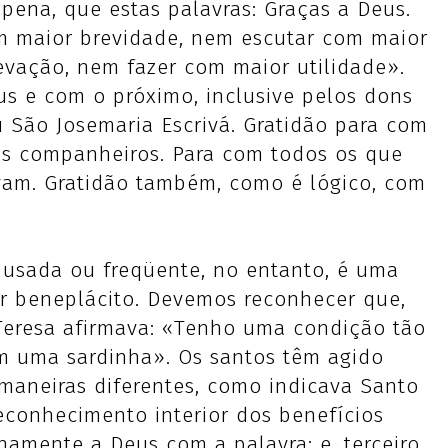
pena, que estas palavras: Graças a Deus.
m maior brevidade, nem escutar com maior
evação, nem fazer com maior utilidade».
s e com o próximo, inclusive pelos dons
São Josemaria Escrivá. Gratidão para com
 os companheiros. Para com todos os que
vam. Gratidão também, como é lógico, com
 usada ou freqüente, no entanto, é uma
 beneplácito. Devemos reconhecer que,
a Teresa afirmava: «Tenho uma condição tão
 uma sardinha». Os santos têm agido
 maneiras diferentes, como indicava Santo
econhecimento interior dos benefícios
amente a Deus com a palavra; e, terceiro,