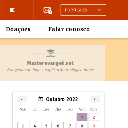
PORTUGUÊS
0
Doações
Falar conosco
Master·evangeli.net
Evangelho de hoje + explicação teológica breve
Outubro 2022
‹
›
Seg
Ter
Qua
Qui
Sex
Sáb
Dom
1
2
3
4
5
6
7
8
9