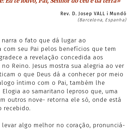
e: Eu te louvo, Pai, Senhor do céu e da terra»
Rev. D. Josep VALL i Mundó
(Barcelona, Espanha)
 narra o fato que dá lugar ao
a com seu Pai pelos benefícios que tem
gradece a revelação concedida aos
no Reino. Jesus mostra sua alegria ao ver
ticam o que Deus dá a conhecer por meio
iálogo íntimo com o Pai, também lhe
 Elogia ao samaritano leproso que, uma
m outros nove- retorna ele só, onde está
o recebido.
levar algo melhor no coração, pronunciá-