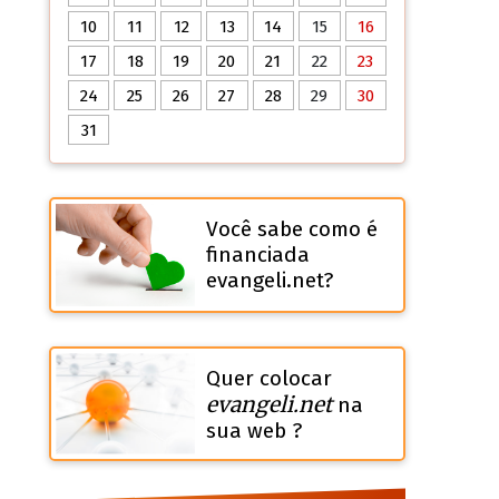
10
11
12
13
14
15
16
17
18
19
20
21
22
23
24
25
26
27
28
29
30
31
Você sabe como é
financiada
evangeli.net?
Quer colocar
evangeli.net
na
sua web ?