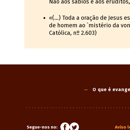
Não aos sábios e aos eruditos
«(...) Toda a oração de Jesus 
de homem ao `mistério da vont
Católica, nº 2.603)
O que é evange
Segue-nos no:
Aviso l