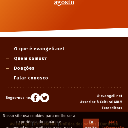
agosto
O que é evangeli.net
Quem somos?
Doações
Falar conosco
©
evangeli.net
Segue-nos no:
Associació Cultural M&M
Euroeditors
Nosso site usa cookies para melhorar a
experiência do usuário e
Eu
Mais
Aviso legal
|
Privacidade
|
Política de Cookies
|
Dar baixa
recomendamos aceitar seu uso para