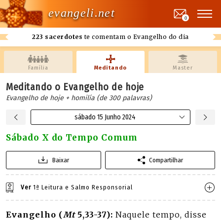
evangeli.net
0
223 sacerdotes
te comentam o Evangelho do dia
Família
Meditando
Master
Meditando o Evangelho de hoje
Evangelho de hoje + homilía (de 300 palavras)
sábado 15 Junho 2024
Sábado X do Tempo Comum
Baixar
Compartilhar
Ver
1ª Leitura e Salmo Responsorial
Evangelho (
Mt
5,33-37):
Naquele tempo, disse