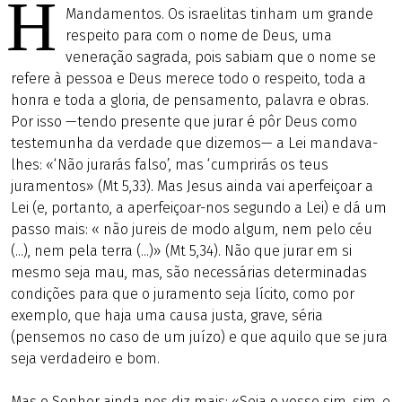
H
Mandamentos. Os israelitas tinham um grande
respeito para com o nome de Deus, uma
veneração sagrada, pois sabiam que o nome se
refere à pessoa e Deus merece todo o respeito, toda a
honra e toda a gloria, de pensamento, palavra e obras.
Por isso —tendo presente que jurar é pôr Deus como
testemunha da verdade que dizemos— a Lei mandava-
lhes: «‘Não jurarás falso’, mas ‘cumprirás os teus
juramentos» (Mt 5,33). Mas Jesus ainda vai aperfeiçoar a
Lei (e, portanto, a aperfeiçoar-nos segundo a Lei) e dá um
passo mais: « não jureis de modo algum, nem pelo céu
(...), nem pela terra (...)» (Mt 5,34). Não que jurar em si
mesmo seja mau, mas, são necessárias determinadas
condições para que o juramento seja lícito, como por
exemplo, que haja uma causa justa, grave, séria
(pensemos no caso de um juízo) e que aquilo que se jura
seja verdadeiro e bom.
Mas o Senhor ainda nos diz mais: «Seja o vosso sim, sim, e