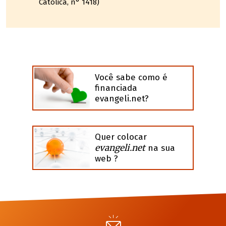
Católica, n° 1418)
Você sabe como é
financiada
evangeli.net?
Quer colocar
evangeli.net
na sua
web ?