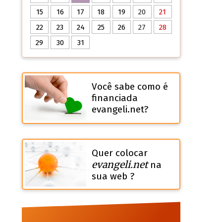
15
16
17
18
19
20
21
22
23
24
25
26
27
28
29
30
31
Você sabe como é
financiada
evangeli.net?
Quer colocar
evangeli.net
na
sua web ?