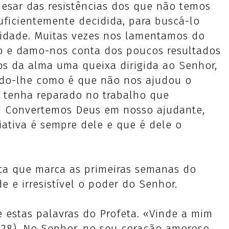
esar das resistências dos que não temos
ficientemente decidida, para buscá-lo
ridade. Muitas vezes nos lamentamos do
o e damo-nos conta dos poucos resultados
nos da alma uma queixa dirigida ao Senhor,
ndo-lhe como é que não nos ajudou o
o tenha reparado no trabalho que
o! Convertemos Deus em nosso ajudante,
iativa é sempre dele e que é dele o
ica que marca as primeiras semanas do
 e irresistível o poder do Senhor.
 estas palavras do Profeta. «Vinde a mim
11,28). No Senhor, no seu coração amoroso,