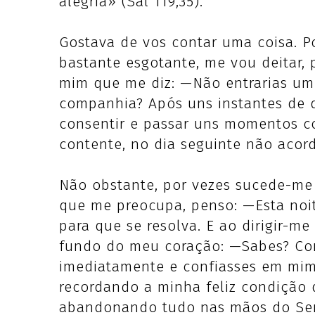
alegria» (Sal 119,35).
Gostava de vos contar uma coisa. P
bastante esgotante, me vou deitar,
mim que me diz: —Não entrarias um
companhia? Após uns instantes de d
consentir e passar uns momentos c
contente, no dia seguinte não aco
Não obstante, por vezes sucede-me 
que me preocupa, penso: —Esta noit
para que se resolva. E ao dirigir-m
fundo do meu coração: —Sabes? Con
imediatamente e confiasses em mim
recordando a minha feliz condição d
abandonando tudo nas mãos do Sen