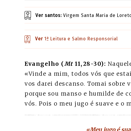
Ver santos:
Virgem Santa Maria de Loret
Ver
1ª Leitura e Salmo Responsorial
Evangelho (
Mt
11,28-30):
Naquele
«Vinde a mim, todos vós que estai
vos darei descanso. Tomai sobre v
porque sou manso e humilde de co
vós. Pois o meu jugo é suave e o m
«Meu jugo é sua