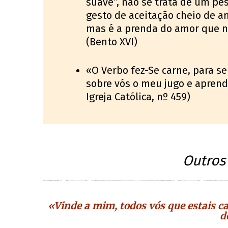
suave”, não se trata de um pe
gesto de aceitação cheio de am
mas é a prenda do amor que no
(Bento XVI)
«O Verbo fez-Se carne, para s
sobre vós o meu jugo e aprende
Igreja Católica, nº 459)
Outros
«Vinde a mim, todos vós que estais ca
d