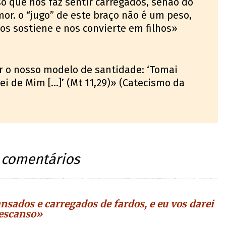
so que nos faz sentir carregados, senão do
or. o “jugo” de este braço não é um peso,
s sostiene e nos convierte em filhos»
er o nosso modelo de santidade: ‘Tomai
i de Mim [...]’ (Mt 11,29)» (Catecismo da
 comentários
nsados e carregados de fardos, e eu vos darei
escanso»