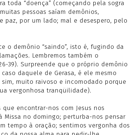
ura toda “doença” (começando pela sogra
e muitas pessoas saíam demônios,
 e paz, por um lado; mal e desespero, pelo
e o demônio “saindo”, isto é, fugindo da
xclamações. Lembremos também o
26-39). Surpreende que o próprio demônio
o caso daquele de Gerasa, é ele mesmo
o sim, muito raivoso e incomodado porque
ua vergonhosa tranqüilidade).
 que encontrar-nos com Jesus nos
r à Missa no domingo; perturba-nos pensar
um tempo à oração; sentimos vergonha dos
ico da nossa alma para pedir-lhe