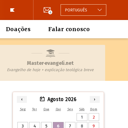
PORTUGUÊS
0
Doações
Falar conosco
Master·evangeli.net
Evangelho de hoje + explicação teológica breve
Agosto 2026
‹
›
Seg
Ter
Qua
Qui
Sex
Sáb
Dom
1
2
3
4
5
6
7
8
9