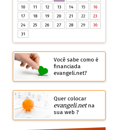
10
11
12
13
14
15
16
17
18
19
20
21
22
23
24
25
26
27
28
29
30
31
Você sabe como é
financiada
evangeli.net?
Quer colocar
evangeli.net
na
sua web ?