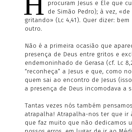
H
procuram Jesus e Ele que c
de Simão Pedro); à vez, «d
gritando» (Lc 4,41). Quer dizer: bem
outro.
Não é a primeira ocasião que aparec
presença de Deus entre gritos e e
endemoninhado de Gerasa (cf. Lc 8,
“reconheça” a Jesus e que, como n
quem sai ao encontro de Jesus (iss
a presença de Deus incomodava a s
Tantas vezes nós também pensamos
atrapalha! Atrapalha-nos ter que i
que faz muito que não dedicamos 
nossos erros, em lugar de ir ao Méd