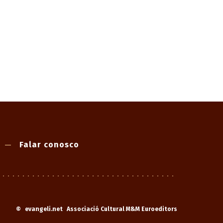
Falar conosco
©
evangeli.net
Associació Cultural M&M Euroeditors