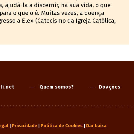
ajudá-la a discernir, na sua vida, o que
 para o que o é. Muitas vezes, a doença
resso a Ele» (Catecismo da Igreja Católica,
li.net
Quem somos?
Doações
egal
Privacidade
Política de Cookies
Dar baixa
|
|
|