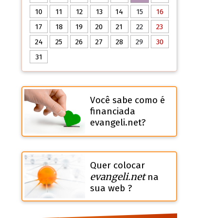
10
11
12
13
14
15
16
17
18
19
20
21
22
23
24
25
26
27
28
29
30
31
Você sabe como é
financiada
evangeli.net?
Quer colocar
evangeli.net
na
sua web ?