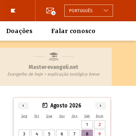
PORTUGUÊS
0
Doações
Falar conosco
Master·evangeli.net
Evangelho de hoje + explicação teológica breve
Agosto 2026
‹
›
Seg
Ter
Qua
Qui
Sex
Sáb
Dom
1
2
3
4
5
6
7
8
9