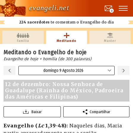
evangeli.net
0
224 sacerdotes
te comentam o Evangelho do dia
Família
Meditando
Master
Meditando o Evangelho de hoje
Evangelho de hoje + homilía (de 300 palavras)
domingo 9 Agosto 2026
12 de dezembro: Nossa Senhora de
Guadalupe (Rainha do México, Padroeira
das Américas e Filipinas)
Baixar
Compartilhar
Evangelho (
Lc
1,39-48):
Naqueles dias, Maria