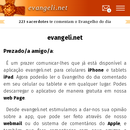
evangeli.net
0
223 sacerdotes
te comentam o Evangelho do dia
evangeli.net
Prezado/a amigo/a
:
É um prazer comunicar-lhes que já está disponível a
aplicação evangeli.net para celulares
iPhone
e tablets
iPad
. Agora poderão ler o Evangelho do dia comentado
em seu celular ou tablete e em qualquer lugar. Podes
descarregar o aplicativo de maneira gratuita em nossa
web Page
.
Desde evangeli.net estimulamos a dar-nos sua opinião
sobre a app, que pode ser feito através de nosso
webmail
ou do sistema de comentários do
Apple
, e