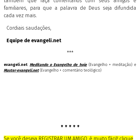
também que faça comentarios com seus amigos e
familiares, para que a palavra de Deus seja difundida
cada vez mais.
Cordiais saudações,
Equipe de evangeli.net
***
evangeli.net
:
Meditando o Evangelho de hoje
(Evangelho + meditação) e
Master·evangeli.net
(Evangelho + comentário teológico)
+ + + + +
Se você deseja REGISTRAR UM AMIGO, é muito fácil! clique