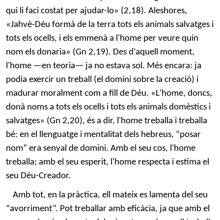
qui li faci costat per ajudar-lo» (2,18). Aleshores,
«Jahvè-Déu formà de la terra tots els animals salvatges i
tots els ocells, i els emmenà a l'home per veure quin
nom els donaria» (Gn 2,19). Des d'aquell moment,
l'home —en teoria— ja no estava sol. Més encara: ja
podia exercir un treball (el domini sobre la creació) i
madurar moralment com a fill de Déu. «L'home, doncs,
donà noms a tots els ocells i tots els animals domèstics i
salvatges» (Gn 2,20), és a dir, l'home treballa i treballa
bé: en el llenguatge i mentalitat dels hebreus, “posar
nom” era senyal de domini. Amb el seu cos, l'home
treballa; amb el seu esperit, l'home respecta i estima el
seu Déu-Creador.
Amb tot, en la pràctica, ell mateix es lamenta del seu
“avorriment”. Pot treballar amb eficàcia, ja que amb el