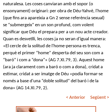
naturalesa. Les coses canviaran amb el sopor (o
ensonyament) originari: per obra de Déu-Yahvè, l'home
(que fins ara apareixia a Gn 2 sense referència sexual)
se “submergeix” en un son profund, com volent
significar que Déu el prepara per a un nou acte creador.
Quan es desvetlli, les coses ja no seran d'igual manera:
«El cercle de la solitud de l'home-persona es trenca,
perquè el primer “home” desperta del seu son com a
“baró” i com a “dona”» (AG 7.XI.79, 3). Aquest home
(ara ja clarament com a baró o com a dona), cridat a
estimar, cridat a ser imatge de Déu «podia formar-se
només a base d'una “doble solitud” del baró i de la
dona» (AG 14.XI.79, 2).
< Anterior
Següent >