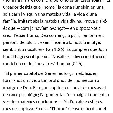
(no hi ha d'altres com Ell), però no és un Ésser solitari. El
Creador desitja que l'home i la dona s'uneixin en una
sola carn i visquin una mateixa vida: la vida d'una
família, imitant així la mateixa vida divina. Prova d'això
és que —com ja havíem avançat— en disposar-se a
crear l'ésser humà, Déu comença a parlar en primera
persona del plural: «Fem l'home a la nostra imatge,
semblant a nosaltres» (Gn 1,26). Es comprèn que Joan
Pau II hagi escrit que «el “Nosaltres” diví constitueix el
model etern del “nosaltres” humà» (CF 6).
El primer capítol del Gènesi és força metafísic en
fornir-nos una visió tan profunda de l'home com a
imatge de Déu. El segon capítol, en canvi, és més aviat
de caire psicològic; l'argumentació —malgrat que enfila
vers les mateixes conclusions— és d'un altre estil: és
més descriptiva. En ella, “l'home” (sense especificar el