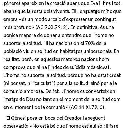
gènere) apareix en la creació abans que Eva i, fins i tot,
abans que la resta dels vivents. Ell llenguatge mític que
empra «és un mode arcaic d'expressar un contingut
més profund» (AG 7.XI.79, 2). En definitiva, és una
bonica manera de donar a entendre que l'home no
suporta la solitud. Hi ha nacions on el 70% de la
població viu en solitud en habitatges unipersonals. En
realitat, però, en aquestes mateixes nacions hom
comprova que hi ha l'índex de suïcidis més elevat.
L'home no suporta la solitud, perquè no ha estat creat
(ni pensat, ni “calculat”) per a la solitud, sinó per a la
comunió amorosa. De fet, «l'home es converteix en
imatge de Déu no tant en el moment de la solitud com
en el moment de la comunió» (AG 14.XI.79, 3).
El Gènesi posa en boca del Creador la següent
observació: «No està bé que l'home estigui sol: li faré