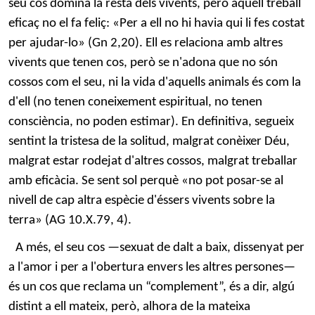
seu cos domina la resta dels vivents, però aquell treball
eficaç no el fa feliç: «Per a ell no hi havia qui li fes costat
per ajudar-lo» (Gn 2,20). Ell es relaciona amb altres
vivents que tenen cos, però se n'adona que no són
cossos com el seu, ni la vida d'aquells animals és com la
d'ell (no tenen coneixement espiritual, no tenen
consciència, no poden estimar). En definitiva, segueix
sentint la tristesa de la solitud, malgrat conèixer Déu,
malgrat estar rodejat d'altres cossos, malgrat treballar
amb eficàcia. Se sent sol perquè «no pot posar-se al
nivell de cap altra espècie d'éssers vivents sobre la
terra» (AG 10.X.79, 4).
A més, el seu cos —sexuat de dalt a baix, dissenyat per
a l'amor i per a l'obertura envers les altres persones—
és un cos que reclama un “complement”, és a dir, algú
distint a ell mateix, però, alhora de la mateixa