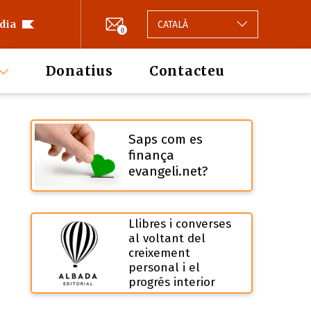
 dia
CATALÀ
0
Donatius
Contacteu
Saps com es
finança
evangeli.net?
Llibres i converses
al voltant del
creixement
personal i el
progrés interior