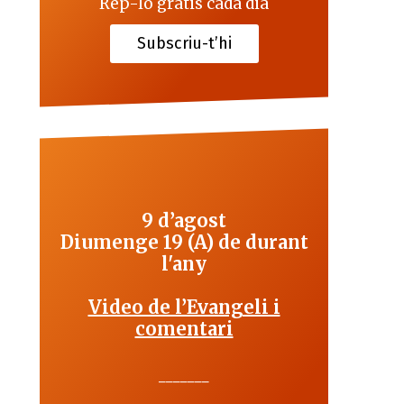
Rep-lo gratis cada dia
Subscriu-t’hi
9 d’agost
Diumenge 19 (A) de durant
l'any
Video de l’Evangeli i
comentari
_______